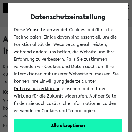
Datenschutzeinstellung
eKVV
Diese Webseite verwendet Cookies und ähnliche
Alle veröffentlichten Semester
Technologien. Einige davon sind essentiell, um die
Funktionalität der Website zu gewährleisten,
im eKVV
während andere uns helfen, die Website und Ihre
Erfahrung zu verbessern. Falls Sie zustimmen,
verwenden wir Cookies und Daten auch, um Ihre
Klicken Sie auf das Semester, welches Sie für Ihre Sitzung
Interaktionen mit unserer Webseite zu messen. Sie
auswählen möchten. Bitte beachten Sie auch die weiteren
können Ihre Einwilligung jederzeit unter
Termine im
Kalender der Lehrplanung
Datenschutzerklärung
einsehen und mit der
Kalenderintegration
Wirkung für die Zukunft widerrufen. Auf der Seite
Verwenden Sie die folgende Adresse, um mit einer
finden Sie auch zusätzliche Informationen zu den
kompatiblen Kalenderanwendung auf die Vorlesungszeiten
verwendeten Cookies und Technologien.
zuzugreifen (nähere Informationen
finden Sie hier
):
Alle akzeptieren
https://ekvv.uni-bielefeld.de/ws/calendar?vz