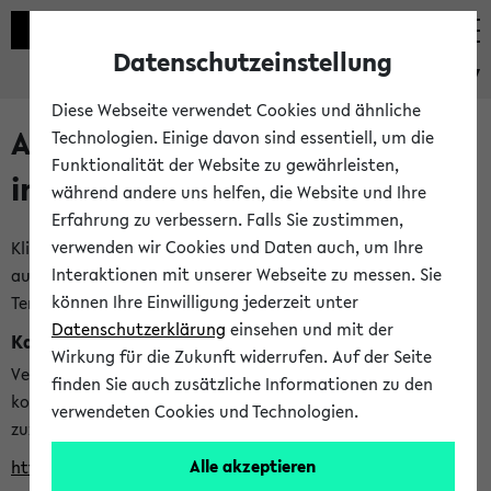
Datenschutzeinstellung
eKVV
Diese Webseite verwendet Cookies und ähnliche
Alle veröffentlichten Semester
Technologien. Einige davon sind essentiell, um die
Funktionalität der Website zu gewährleisten,
im eKVV
während andere uns helfen, die Website und Ihre
Erfahrung zu verbessern. Falls Sie zustimmen,
verwenden wir Cookies und Daten auch, um Ihre
Klicken Sie auf das Semester, welches Sie für Ihre Sitzung
Interaktionen mit unserer Webseite zu messen. Sie
auswählen möchten. Bitte beachten Sie auch die weiteren
können Ihre Einwilligung jederzeit unter
Termine im
Kalender der Lehrplanung
Datenschutzerklärung
einsehen und mit der
Kalenderintegration
Wirkung für die Zukunft widerrufen. Auf der Seite
Verwenden Sie die folgende Adresse, um mit einer
finden Sie auch zusätzliche Informationen zu den
kompatiblen Kalenderanwendung auf die Vorlesungszeiten
verwendeten Cookies und Technologien.
zuzugreifen (nähere Informationen
finden Sie hier
):
Alle akzeptieren
https://ekvv.uni-bielefeld.de/ws/calendar?vz