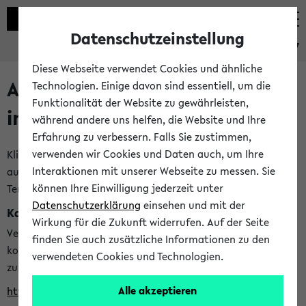
Datenschutzeinstellung
eKVV
Diese Webseite verwendet Cookies und ähnliche
Alle veröffentlichten Semester
Technologien. Einige davon sind essentiell, um die
Funktionalität der Website zu gewährleisten,
im eKVV
während andere uns helfen, die Website und Ihre
Erfahrung zu verbessern. Falls Sie zustimmen,
verwenden wir Cookies und Daten auch, um Ihre
Klicken Sie auf das Semester, welches Sie für Ihre Sitzung
Interaktionen mit unserer Webseite zu messen. Sie
auswählen möchten. Bitte beachten Sie auch die weiteren
können Ihre Einwilligung jederzeit unter
Termine im
Kalender der Lehrplanung
Datenschutzerklärung
einsehen und mit der
Kalenderintegration
Wirkung für die Zukunft widerrufen. Auf der Seite
Verwenden Sie die folgende Adresse, um mit einer
finden Sie auch zusätzliche Informationen zu den
kompatiblen Kalenderanwendung auf die Vorlesungszeiten
verwendeten Cookies und Technologien.
zuzugreifen (nähere Informationen
finden Sie hier
):
Alle akzeptieren
https://ekvv.uni-bielefeld.de/ws/calendar?vz