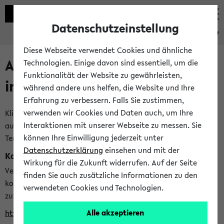
Datenschutzeinstellung
eKVV
Diese Webseite verwendet Cookies und ähnliche
Alle veröffentlichten Semester
Technologien. Einige davon sind essentiell, um die
Funktionalität der Website zu gewährleisten,
im eKVV
während andere uns helfen, die Website und Ihre
Erfahrung zu verbessern. Falls Sie zustimmen,
verwenden wir Cookies und Daten auch, um Ihre
Klicken Sie auf das Semester, welches Sie für Ihre Sitzung
Interaktionen mit unserer Webseite zu messen. Sie
auswählen möchten. Bitte beachten Sie auch die weiteren
können Ihre Einwilligung jederzeit unter
Termine im
Kalender der Lehrplanung
Datenschutzerklärung
einsehen und mit der
Kalenderintegration
Wirkung für die Zukunft widerrufen. Auf der Seite
Verwenden Sie die folgende Adresse, um mit einer
finden Sie auch zusätzliche Informationen zu den
kompatiblen Kalenderanwendung auf die Vorlesungszeiten
verwendeten Cookies und Technologien.
zuzugreifen (nähere Informationen
finden Sie hier
):
Alle akzeptieren
https://ekvv.uni-bielefeld.de/ws/calendar?vz