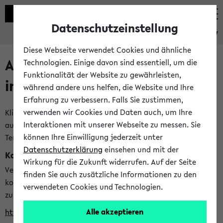
Datenschutzeinstellung
eKVV
Diese Webseite verwendet Cookies und ähnliche
Alle veröffentlichten Semester
Technologien. Einige davon sind essentiell, um die
Funktionalität der Website zu gewährleisten,
im eKVV
während andere uns helfen, die Website und Ihre
Erfahrung zu verbessern. Falls Sie zustimmen,
verwenden wir Cookies und Daten auch, um Ihre
Klicken Sie auf das Semester, welches Sie für Ihre Sitzung
Interaktionen mit unserer Webseite zu messen. Sie
auswählen möchten. Bitte beachten Sie auch die weiteren
können Ihre Einwilligung jederzeit unter
Termine im
Kalender der Lehrplanung
Datenschutzerklärung
einsehen und mit der
Kalenderintegration
Wirkung für die Zukunft widerrufen. Auf der Seite
Verwenden Sie die folgende Adresse, um mit einer
finden Sie auch zusätzliche Informationen zu den
kompatiblen Kalenderanwendung auf die Vorlesungszeiten
verwendeten Cookies und Technologien.
zuzugreifen (nähere Informationen
finden Sie hier
):
Alle akzeptieren
https://ekvv.uni-bielefeld.de/ws/calendar?vz