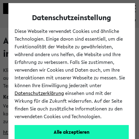
Datenschutzeinstellung
eKVV
Diese Webseite verwendet Cookies und ähnliche
Alle veröffentlichten Semester
Technologien. Einige davon sind essentiell, um die
Funktionalität der Website zu gewährleisten,
im eKVV
während andere uns helfen, die Website und Ihre
Erfahrung zu verbessern. Falls Sie zustimmen,
verwenden wir Cookies und Daten auch, um Ihre
Klicken Sie auf das Semester, welches Sie für Ihre Sitzung
Interaktionen mit unserer Webseite zu messen. Sie
auswählen möchten. Bitte beachten Sie auch die weiteren
können Ihre Einwilligung jederzeit unter
Termine im
Kalender der Lehrplanung
Datenschutzerklärung
einsehen und mit der
Kalenderintegration
Wirkung für die Zukunft widerrufen. Auf der Seite
Verwenden Sie die folgende Adresse, um mit einer
finden Sie auch zusätzliche Informationen zu den
kompatiblen Kalenderanwendung auf die Vorlesungszeiten
verwendeten Cookies und Technologien.
zuzugreifen (nähere Informationen
finden Sie hier
):
Alle akzeptieren
https://ekvv.uni-bielefeld.de/ws/calendar?vz