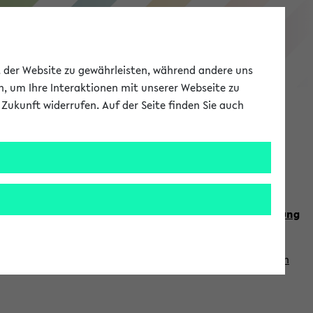
eKVV
ät der Website zu gewährleisten, während andere uns
h, um Ihre Interaktionen mit unserer Webseite zu
Zukunft widerrufen. Auf der Seite finden Sie auch
Meine Uni
EN
ANMELDEN
n Sie auch die weiteren Termine im
Kalender der Lehrplanung
Vorlesungszeiten zuzugreifen (nähere Informationen
finden