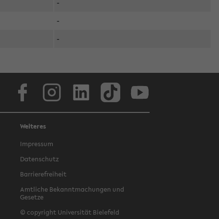
-
-
-
Facebook
Instagram
LinkedIn
TikTok
Youtube
Weiteres
Impressum
Datenschutz
Barrierefreiheit
Amtliche Bekanntmachungen und
Gesetze
© copyright Universität Bielefeld