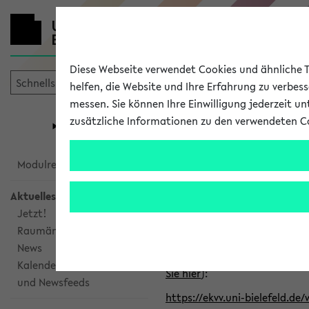
Diese Webseite verwendet Cookies und ähnliche Te
helfen, die Website und Ihre Erfahrung zu verbes
messen. Sie können Ihre Einwilligung jederzeit u
mein
Start
eKVV
zusätzliche Informationen zu den verwendeten C
Universität
Forschung
Studiengangsauswahl
Alle veröffe
Modulrecherche
Aktuelles
Klicken Sie auf das Semester
Jetzt!
Raumänderungen
Kalenderintegration
News
Verwenden Sie die folgende 
Kalenderintegration
Sie hier
):
und Newsfeeds
https://ekvv.uni-bielefeld.de