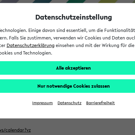
Datenschutzeinstellung
chnologien. Einige davon sind essentiell, um die Funktionalit
sern. Falls Sie zustimmen, verwenden wir Cookies und Daten auc
nter
Datenschutzerklärung
einsehen und mit der Wirkung für die 
ookies und Technologien.
Studium
Lehre
International
Alle akzeptieren
ntlichten Semester im eKVV
Nur notwendige Cookies zulassen
, welches Sie für Ihre Sitzung auswählen möchten. Bitte beachte
Impressum
Datenschutz
Barrierefreiheit
Adresse, um mit einer kompatiblen Kalenderanwendung auf die 
/ws/calendar?vz