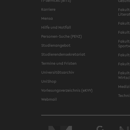
IT-Services (BITS)
Gesun
Karriere
Fakult
Litera
Mensa
Fakult
Hilfe und Notfall
Fakult
Personen-Suche (PEVZ)
Fakult
Studienangebot
Sportw
Studierendensekretariat
Fakult
Termine und Fristen
Fakult
Universitätsarchiv
Fakult
Wirtsc
UniShop
Medizi
Vorlesungsverzeichnis (eKVV)
Techni
Webmail