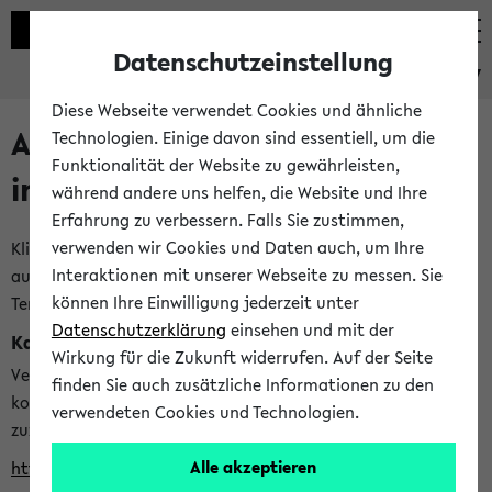
Datenschutzeinstellung
eKVV
Diese Webseite verwendet Cookies und ähnliche
Alle veröffentlichten Semester
Technologien. Einige davon sind essentiell, um die
Funktionalität der Website zu gewährleisten,
im eKVV
während andere uns helfen, die Website und Ihre
Erfahrung zu verbessern. Falls Sie zustimmen,
verwenden wir Cookies und Daten auch, um Ihre
Klicken Sie auf das Semester, welches Sie für Ihre Sitzung
Interaktionen mit unserer Webseite zu messen. Sie
auswählen möchten. Bitte beachten Sie auch die weiteren
können Ihre Einwilligung jederzeit unter
Termine im
Kalender der Lehrplanung
Datenschutzerklärung
einsehen und mit der
Kalenderintegration
Wirkung für die Zukunft widerrufen. Auf der Seite
Verwenden Sie die folgende Adresse, um mit einer
finden Sie auch zusätzliche Informationen zu den
kompatiblen Kalenderanwendung auf die Vorlesungszeiten
verwendeten Cookies und Technologien.
zuzugreifen (nähere Informationen
finden Sie hier
):
Alle akzeptieren
https://ekvv.uni-bielefeld.de/ws/calendar?vz