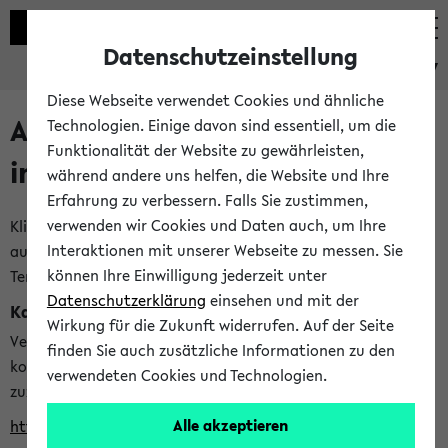
Datenschutzeinstellung
eKVV
Diese Webseite verwendet Cookies und ähnliche
Alle veröffentlichten Semester
Technologien. Einige davon sind essentiell, um die
Funktionalität der Website zu gewährleisten,
im eKVV
während andere uns helfen, die Website und Ihre
Erfahrung zu verbessern. Falls Sie zustimmen,
verwenden wir Cookies und Daten auch, um Ihre
Klicken Sie auf das Semester, welches Sie für Ihre Sitzung
Interaktionen mit unserer Webseite zu messen. Sie
auswählen möchten. Bitte beachten Sie auch die weiteren
können Ihre Einwilligung jederzeit unter
Termine im
Kalender der Lehrplanung
Datenschutzerklärung
einsehen und mit der
Kalenderintegration
Wirkung für die Zukunft widerrufen. Auf der Seite
Verwenden Sie die folgende Adresse, um mit einer
finden Sie auch zusätzliche Informationen zu den
kompatiblen Kalenderanwendung auf die Vorlesungszeiten
verwendeten Cookies und Technologien.
zuzugreifen (nähere Informationen
finden Sie hier
):
Alle akzeptieren
https://ekvv.uni-bielefeld.de/ws/calendar?vz