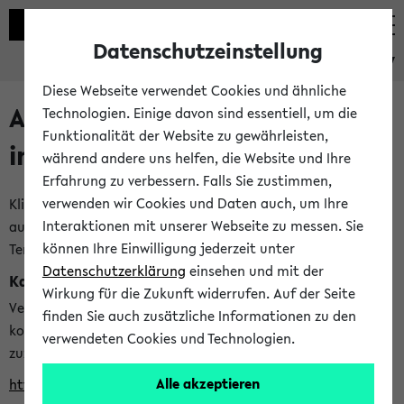
Datenschutzeinstellung
eKVV
Diese Webseite verwendet Cookies und ähnliche
Alle veröffentlichten Semester
Technologien. Einige davon sind essentiell, um die
Funktionalität der Website zu gewährleisten,
im eKVV
während andere uns helfen, die Website und Ihre
Erfahrung zu verbessern. Falls Sie zustimmen,
verwenden wir Cookies und Daten auch, um Ihre
Klicken Sie auf das Semester, welches Sie für Ihre Sitzung
Interaktionen mit unserer Webseite zu messen. Sie
auswählen möchten. Bitte beachten Sie auch die weiteren
können Ihre Einwilligung jederzeit unter
Termine im
Kalender der Lehrplanung
Datenschutzerklärung
einsehen und mit der
Kalenderintegration
Wirkung für die Zukunft widerrufen. Auf der Seite
Verwenden Sie die folgende Adresse, um mit einer
finden Sie auch zusätzliche Informationen zu den
kompatiblen Kalenderanwendung auf die Vorlesungszeiten
verwendeten Cookies und Technologien.
zuzugreifen (nähere Informationen
finden Sie hier
):
Alle akzeptieren
https://ekvv.uni-bielefeld.de/ws/calendar?vz