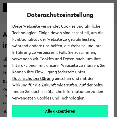
Datenschutzeinstellung
eKVV
Diese Webseite verwendet Cookies und ähnliche
Alle veröffentlichten Semester
Technologien. Einige davon sind essentiell, um die
Funktionalität der Website zu gewährleisten,
im eKVV
während andere uns helfen, die Website und Ihre
Erfahrung zu verbessern. Falls Sie zustimmen,
verwenden wir Cookies und Daten auch, um Ihre
Klicken Sie auf das Semester, welches Sie für Ihre Sitzung
Interaktionen mit unserer Webseite zu messen. Sie
auswählen möchten. Bitte beachten Sie auch die weiteren
können Ihre Einwilligung jederzeit unter
Termine im
Kalender der Lehrplanung
Datenschutzerklärung
einsehen und mit der
Kalenderintegration
Wirkung für die Zukunft widerrufen. Auf der Seite
Verwenden Sie die folgende Adresse, um mit einer
finden Sie auch zusätzliche Informationen zu den
kompatiblen Kalenderanwendung auf die Vorlesungszeiten
verwendeten Cookies und Technologien.
zuzugreifen (nähere Informationen
finden Sie hier
):
Alle akzeptieren
https://ekvv.uni-bielefeld.de/ws/calendar?vz