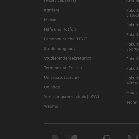
IT-Services (BITS)
Gesun
Karriere
Fakult
Litera
Mensa
Fakult
Hilfe und Notfall
Fakult
Personen-Suche (PEVZ)
Fakult
Studienangebot
Sportw
Studierendensekretariat
Fakult
Termine und Fristen
Fakult
Universitätsarchiv
Fakult
Wirtsc
UniShop
Medizi
Vorlesungsverzeichnis (eKVV)
Techni
Webmail