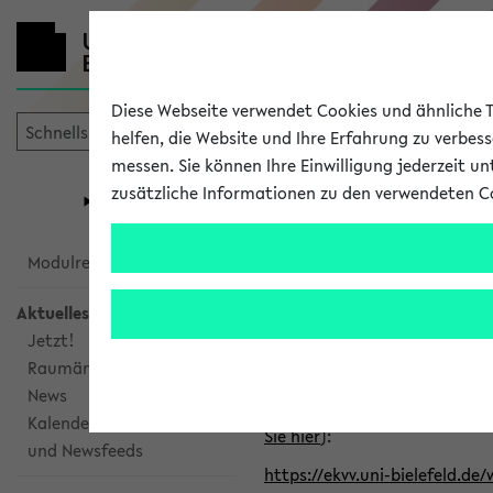
Diese Webseite verwendet Cookies und ähnliche Te
helfen, die Website und Ihre Erfahrung zu verbes
messen. Sie können Ihre Einwilligung jederzeit u
mein
Start
eKVV
zusätzliche Informationen zu den verwendeten C
Universität
Forschung
Studiengangsauswahl
Alle veröffe
Modulrecherche
Aktuelles
Klicken Sie auf das Semester
Jetzt!
Raumänderungen
Kalenderintegration
News
Verwenden Sie die folgende 
Kalenderintegration
Sie hier
):
und Newsfeeds
https://ekvv.uni-bielefeld.de