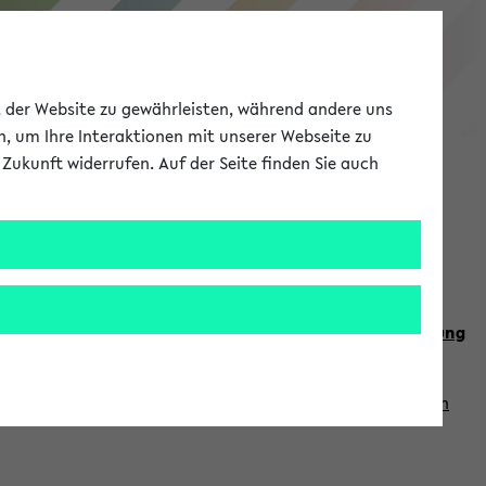
eKVV
ät der Website zu gewährleisten, während andere uns
h, um Ihre Interaktionen mit unserer Webseite zu
Zukunft widerrufen. Auf der Seite finden Sie auch
Meine Uni
EN
ANMELDEN
n Sie auch die weiteren Termine im
Kalender der Lehrplanung
Vorlesungszeiten zuzugreifen (nähere Informationen
finden