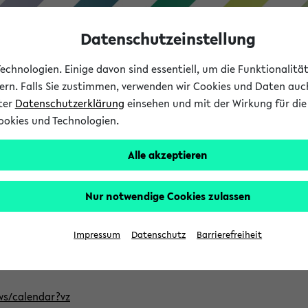
Datenschutzeinstellung
chnologien. Einige davon sind essentiell, um die Funktionalit
sern. Falls Sie zustimmen, verwenden wir Cookies und Daten auc
nter
Datenschutzerklärung
einsehen und mit der Wirkung für die 
ookies und Technologien.
Studium
Lehre
International
Alle akzeptieren
ntlichten Semester im eKVV
Nur notwendige Cookies zulassen
, welches Sie für Ihre Sitzung auswählen möchten. Bitte beachte
Impressum
Datenschutz
Barrierefreiheit
Adresse, um mit einer kompatiblen Kalenderanwendung auf die 
/ws/calendar?vz