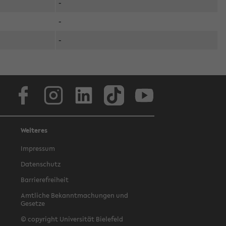
-
-
-
Facebook
Instagram
LinkedIn
TikTok
Youtube
Weiteres
Impressum
Datenschutz
Barrierefreiheit
Amtliche Bekanntmachungen und
Gesetze
© copyright Universität Bielefeld