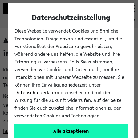
Datenschutzeinstellung
eKVV
Diese Webseite verwendet Cookies und ähnliche
Alle veröffentlichten Semester
Technologien. Einige davon sind essentiell, um die
Funktionalität der Website zu gewährleisten,
im eKVV
während andere uns helfen, die Website und Ihre
Erfahrung zu verbessern. Falls Sie zustimmen,
verwenden wir Cookies und Daten auch, um Ihre
Klicken Sie auf das Semester, welches Sie für Ihre Sitzung
Interaktionen mit unserer Webseite zu messen. Sie
auswählen möchten. Bitte beachten Sie auch die weiteren
können Ihre Einwilligung jederzeit unter
Termine im
Kalender der Lehrplanung
Datenschutzerklärung
einsehen und mit der
Kalenderintegration
Wirkung für die Zukunft widerrufen. Auf der Seite
Verwenden Sie die folgende Adresse, um mit einer
finden Sie auch zusätzliche Informationen zu den
kompatiblen Kalenderanwendung auf die Vorlesungszeiten
verwendeten Cookies und Technologien.
zuzugreifen (nähere Informationen
finden Sie hier
):
Alle akzeptieren
https://ekvv.uni-bielefeld.de/ws/calendar?vz