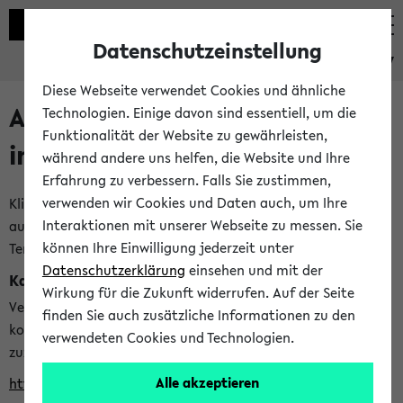
Datenschutzeinstellung
eKVV
Diese Webseite verwendet Cookies und ähnliche
Alle veröffentlichten Semester
Technologien. Einige davon sind essentiell, um die
Funktionalität der Website zu gewährleisten,
im eKVV
während andere uns helfen, die Website und Ihre
Erfahrung zu verbessern. Falls Sie zustimmen,
verwenden wir Cookies und Daten auch, um Ihre
Klicken Sie auf das Semester, welches Sie für Ihre Sitzung
Interaktionen mit unserer Webseite zu messen. Sie
auswählen möchten. Bitte beachten Sie auch die weiteren
können Ihre Einwilligung jederzeit unter
Termine im
Kalender der Lehrplanung
Datenschutzerklärung
einsehen und mit der
Kalenderintegration
Wirkung für die Zukunft widerrufen. Auf der Seite
Verwenden Sie die folgende Adresse, um mit einer
finden Sie auch zusätzliche Informationen zu den
kompatiblen Kalenderanwendung auf die Vorlesungszeiten
verwendeten Cookies und Technologien.
zuzugreifen (nähere Informationen
finden Sie hier
):
Alle akzeptieren
https://ekvv.uni-bielefeld.de/ws/calendar?vz