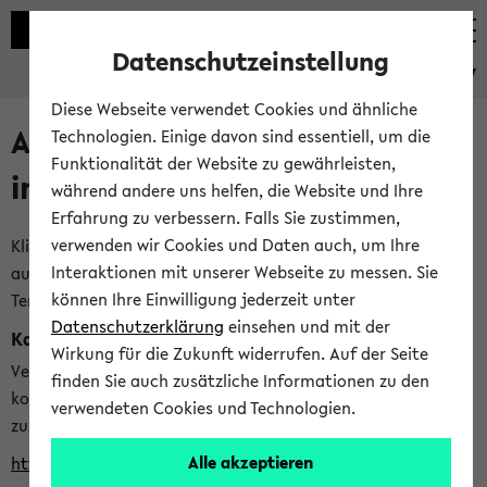
Datenschutzeinstellung
eKVV
Diese Webseite verwendet Cookies und ähnliche
Alle veröffentlichten Semester
Technologien. Einige davon sind essentiell, um die
Funktionalität der Website zu gewährleisten,
im eKVV
während andere uns helfen, die Website und Ihre
Erfahrung zu verbessern. Falls Sie zustimmen,
verwenden wir Cookies und Daten auch, um Ihre
Klicken Sie auf das Semester, welches Sie für Ihre Sitzung
Interaktionen mit unserer Webseite zu messen. Sie
auswählen möchten. Bitte beachten Sie auch die weiteren
können Ihre Einwilligung jederzeit unter
Termine im
Kalender der Lehrplanung
Datenschutzerklärung
einsehen und mit der
Kalenderintegration
Wirkung für die Zukunft widerrufen. Auf der Seite
Verwenden Sie die folgende Adresse, um mit einer
finden Sie auch zusätzliche Informationen zu den
kompatiblen Kalenderanwendung auf die Vorlesungszeiten
verwendeten Cookies und Technologien.
zuzugreifen (nähere Informationen
finden Sie hier
):
Alle akzeptieren
https://ekvv.uni-bielefeld.de/ws/calendar?vz