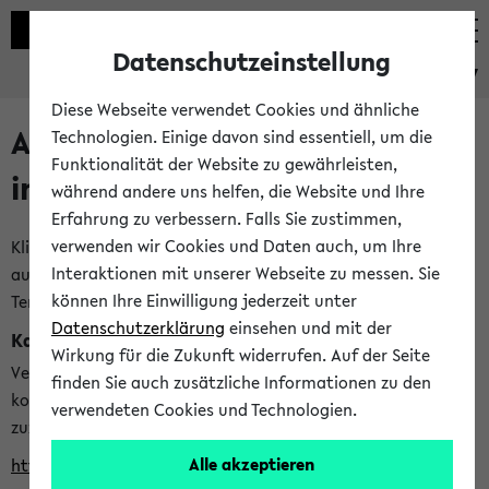
Datenschutzeinstellung
eKVV
Diese Webseite verwendet Cookies und ähnliche
Alle veröffentlichten Semester
Technologien. Einige davon sind essentiell, um die
Funktionalität der Website zu gewährleisten,
im eKVV
während andere uns helfen, die Website und Ihre
Erfahrung zu verbessern. Falls Sie zustimmen,
verwenden wir Cookies und Daten auch, um Ihre
Klicken Sie auf das Semester, welches Sie für Ihre Sitzung
Interaktionen mit unserer Webseite zu messen. Sie
auswählen möchten. Bitte beachten Sie auch die weiteren
können Ihre Einwilligung jederzeit unter
Termine im
Kalender der Lehrplanung
Datenschutzerklärung
einsehen und mit der
Kalenderintegration
Wirkung für die Zukunft widerrufen. Auf der Seite
Verwenden Sie die folgende Adresse, um mit einer
finden Sie auch zusätzliche Informationen zu den
kompatiblen Kalenderanwendung auf die Vorlesungszeiten
verwendeten Cookies und Technologien.
zuzugreifen (nähere Informationen
finden Sie hier
):
Alle akzeptieren
https://ekvv.uni-bielefeld.de/ws/calendar?vz