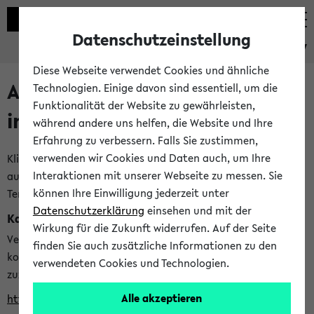
Datenschutzeinstellung
eKVV
Diese Webseite verwendet Cookies und ähnliche
Alle veröffentlichten Semester
Technologien. Einige davon sind essentiell, um die
Funktionalität der Website zu gewährleisten,
im eKVV
während andere uns helfen, die Website und Ihre
Erfahrung zu verbessern. Falls Sie zustimmen,
verwenden wir Cookies und Daten auch, um Ihre
Klicken Sie auf das Semester, welches Sie für Ihre Sitzung
Interaktionen mit unserer Webseite zu messen. Sie
auswählen möchten. Bitte beachten Sie auch die weiteren
können Ihre Einwilligung jederzeit unter
Termine im
Kalender der Lehrplanung
Datenschutzerklärung
einsehen und mit der
Kalenderintegration
Wirkung für die Zukunft widerrufen. Auf der Seite
Verwenden Sie die folgende Adresse, um mit einer
finden Sie auch zusätzliche Informationen zu den
kompatiblen Kalenderanwendung auf die Vorlesungszeiten
verwendeten Cookies und Technologien.
zuzugreifen (nähere Informationen
finden Sie hier
):
Alle akzeptieren
https://ekvv.uni-bielefeld.de/ws/calendar?vz