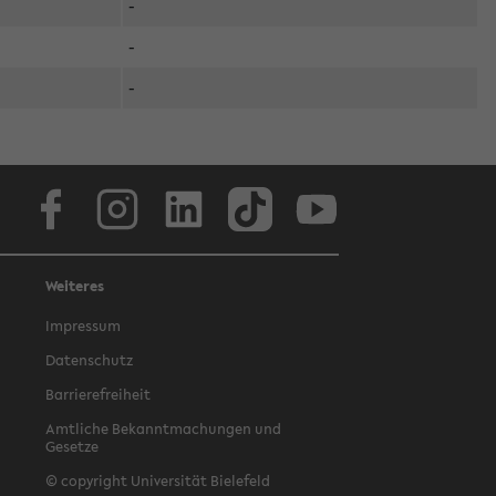
-
-
-
Facebook
Instagram
LinkedIn
TikTok
Youtube
Weiteres
Impressum
Datenschutz
Barrierefreiheit
Amtliche Bekanntmachungen und
Gesetze
© copyright Universität Bielefeld