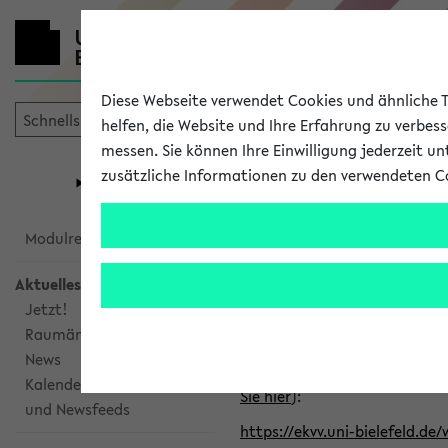
Diese Webseite verwendet Cookies und ähnliche Te
helfen, die Website und Ihre Erfahrung zu verbes
messen. Sie können Ihre Einwilligung jederzeit u
mein
Start
eKVV
zusätzliche Informationen zu den verwendeten C
Universität
Forschung
Studiengangsauswahl
Alle veröffe
Modulrecherche
Aktuelles
Klicken Sie auf das Semester
Jetzt!
Raumänderungen
Kalenderintegration
News
Verwenden Sie die folgende 
Kalenderintegration
Sie hier
):
und Newsfeeds
https://ekvv.uni-bielefeld.de