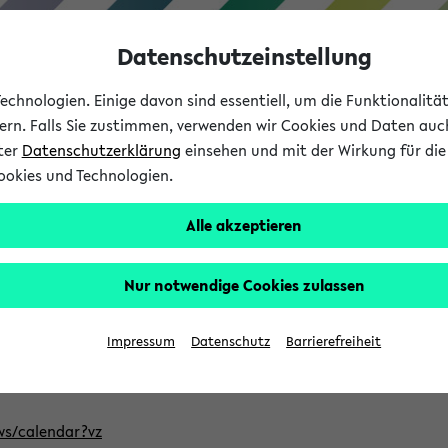
Datenschutzeinstellung
chnologien. Einige davon sind essentiell, um die Funktionalit
sern. Falls Sie zustimmen, verwenden wir Cookies und Daten auc
nter
Datenschutzerklärung
einsehen und mit der Wirkung für die 
ookies und Technologien.
Studium
Lehre
International
Alle akzeptieren
ntlichten Semester im eKVV
Nur notwendige Cookies zulassen
, welches Sie für Ihre Sitzung auswählen möchten. Bitte beachte
Impressum
Datenschutz
Barrierefreiheit
Adresse, um mit einer kompatiblen Kalenderanwendung auf die 
/ws/calendar?vz