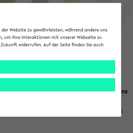
eKVV
ät der Website zu gewährleisten, während andere uns
h, um Ihre Interaktionen mit unserer Webseite zu
Zukunft widerrufen. Auf der Seite finden Sie auch
Meine Uni
EN
ANMELDEN
n Sie auch die weiteren Termine im
Kalender der Lehrplanung
Vorlesungszeiten zuzugreifen (nähere Informationen
finden