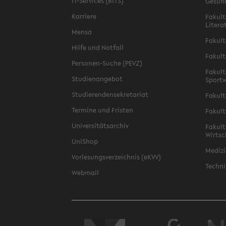
IT-Services (BITS)
Gesun
Karriere
Fakult
Litera
Mensa
Fakult
Hilfe und Notfall
Fakult
Personen-Suche (PEVZ)
Fakult
Studienangebot
Sportw
Studierendensekretariat
Fakult
Termine und Fristen
Fakult
Universitätsarchiv
Fakult
Wirtsc
UniShop
Medizi
Vorlesungsverzeichnis (eKVV)
Techni
Webmail