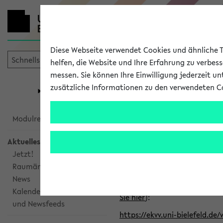
Diese Webseite verwendet Cookies und ähnliche Te
helfen, die Website und Ihre Erfahrung zu verbes
messen. Sie können Ihre Einwilligung jederzeit u
mein
Start
eKVV
zusätzliche Informationen zu den verwendeten C
Universität
Forschung
Studiengangsauswahl
Alle veröffe
Modulrecherche
Aktuelles
Klicken Sie auf das Semester
Jetzt!
Raumänderungen
Kalenderintegration
News
Verwenden Sie die folgende 
Kalenderintegration
Sie hier
):
und Newsfeeds
https://ekvv.uni-bielefeld.de