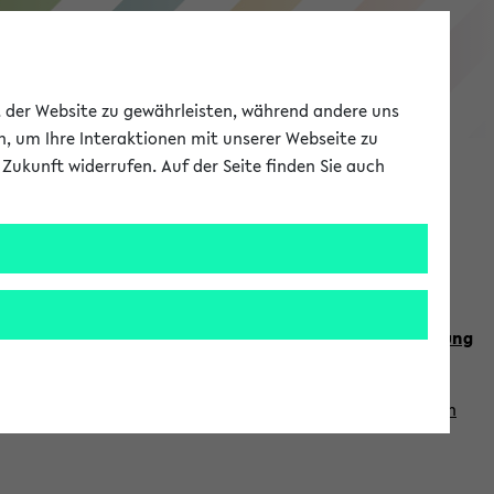
eKVV
ät der Website zu gewährleisten, während andere uns
h, um Ihre Interaktionen mit unserer Webseite zu
Zukunft widerrufen. Auf der Seite finden Sie auch
Meine Uni
EN
ANMELDEN
n Sie auch die weiteren Termine im
Kalender der Lehrplanung
Vorlesungszeiten zuzugreifen (nähere Informationen
finden