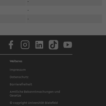
-
-
-
Facebook
Instagram
LinkedIn
TikTok
Youtube
Weiteres
Impressum
Datenschutz
Barrierefreiheit
Amtliche Bekanntmachungen und
Gesetze
© copyright Universität Bielefeld