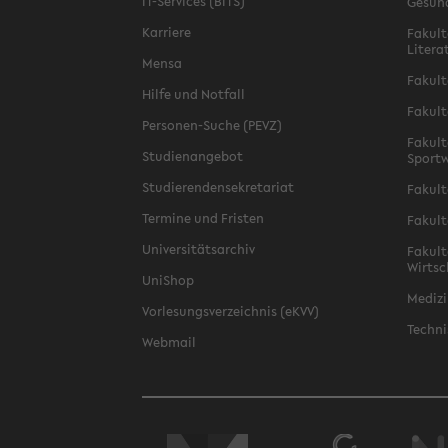
IT-Services (BITS)
Gesun
Karriere
Fakult
Litera
Mensa
Fakult
Hilfe und Notfall
Fakult
Personen-Suche (PEVZ)
Fakult
Studienangebot
Sportw
Studierendensekretariat
Fakult
Termine und Fristen
Fakult
Universitätsarchiv
Fakult
Wirtsc
UniShop
Medizi
Vorlesungsverzeichnis (eKVV)
Techni
Webmail