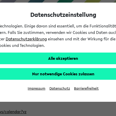
Datenschutzeinstellung
chnologien. Einige davon sind essentiell, um die Funktionalit
sern. Falls Sie zustimmen, verwenden wir Cookies und Daten auc
nter
Datenschutzerklärung
einsehen und mit der Wirkung für die 
ookies und Technologien.
Studium
Lehre
International
Alle akzeptieren
ntlichten Semester im eKVV
Nur notwendige Cookies zulassen
, welches Sie für Ihre Sitzung auswählen möchten. Bitte beachte
Impressum
Datenschutz
Barrierefreiheit
Adresse, um mit einer kompatiblen Kalenderanwendung auf die 
/ws/calendar?vz