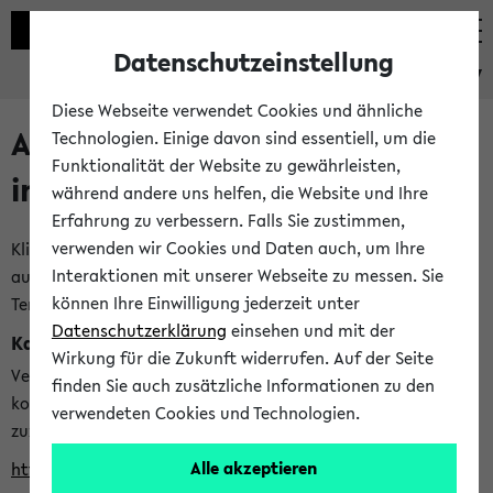
Datenschutzeinstellung
eKVV
Diese Webseite verwendet Cookies und ähnliche
Alle veröffentlichten Semester
Technologien. Einige davon sind essentiell, um die
Funktionalität der Website zu gewährleisten,
im eKVV
während andere uns helfen, die Website und Ihre
Erfahrung zu verbessern. Falls Sie zustimmen,
verwenden wir Cookies und Daten auch, um Ihre
Klicken Sie auf das Semester, welches Sie für Ihre Sitzung
Interaktionen mit unserer Webseite zu messen. Sie
auswählen möchten. Bitte beachten Sie auch die weiteren
können Ihre Einwilligung jederzeit unter
Termine im
Kalender der Lehrplanung
Datenschutzerklärung
einsehen und mit der
Kalenderintegration
Wirkung für die Zukunft widerrufen. Auf der Seite
Verwenden Sie die folgende Adresse, um mit einer
finden Sie auch zusätzliche Informationen zu den
kompatiblen Kalenderanwendung auf die Vorlesungszeiten
verwendeten Cookies und Technologien.
zuzugreifen (nähere Informationen
finden Sie hier
):
Alle akzeptieren
https://ekvv.uni-bielefeld.de/ws/calendar?vz