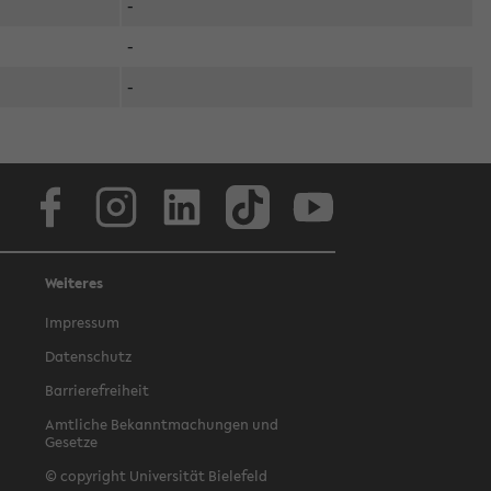
-
-
-
Facebook
Instagram
LinkedIn
TikTok
Youtube
Weiteres
Impressum
Datenschutz
Barrierefreiheit
Amtliche Bekanntmachungen und
Gesetze
© copyright Universität Bielefeld