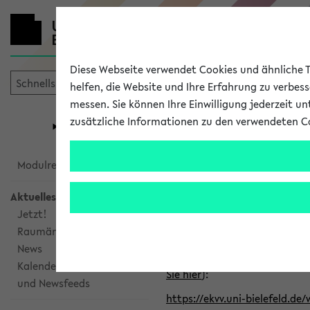
Diese Webseite verwendet Cookies und ähnliche Te
helfen, die Website und Ihre Erfahrung zu verbes
messen. Sie können Ihre Einwilligung jederzeit u
mein
Start
eKVV
zusätzliche Informationen zu den verwendeten C
Universität
Forschung
Studiengangsauswahl
Alle veröffe
Modulrecherche
Aktuelles
Klicken Sie auf das Semester
Jetzt!
Raumänderungen
Kalenderintegration
News
Verwenden Sie die folgende 
Kalenderintegration
Sie hier
):
und Newsfeeds
https://ekvv.uni-bielefeld.de