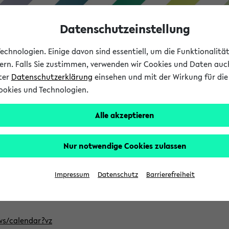
Datenschutzeinstellung
chnologien. Einige davon sind essentiell, um die Funktionalit
sern. Falls Sie zustimmen, verwenden wir Cookies und Daten auc
nter
Datenschutzerklärung
einsehen und mit der Wirkung für die 
ookies und Technologien.
Studium
Lehre
International
Alle akzeptieren
ntlichten Semester im eKVV
Nur notwendige Cookies zulassen
, welches Sie für Ihre Sitzung auswählen möchten. Bitte beachte
Impressum
Datenschutz
Barrierefreiheit
Adresse, um mit einer kompatiblen Kalenderanwendung auf die 
/ws/calendar?vz