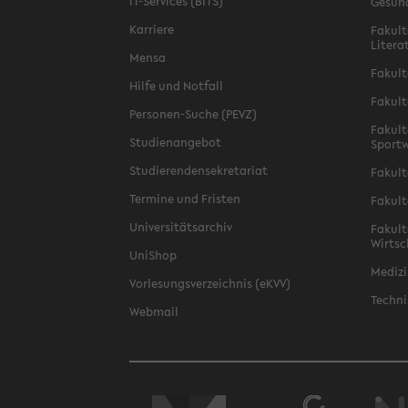
IT-Services (BITS)
Gesun
Karriere
Fakult
Litera
Mensa
Fakult
Hilfe und Notfall
Fakult
Personen-Suche (PEVZ)
Fakult
Studienangebot
Sportw
Studierendensekretariat
Fakult
Termine und Fristen
Fakult
Universitätsarchiv
Fakult
Wirtsc
UniShop
Medizi
Vorlesungsverzeichnis (eKVV)
Techni
Webmail