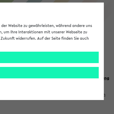
eKVV
ät der Website zu gewährleisten, während andere uns
h, um Ihre Interaktionen mit unserer Webseite zu
Zukunft widerrufen. Auf der Seite finden Sie auch
Meine Uni
EN
ANMELDEN
n Sie auch die weiteren Termine im
Kalender der Lehrplanung
Vorlesungszeiten zuzugreifen (nähere Informationen
finden