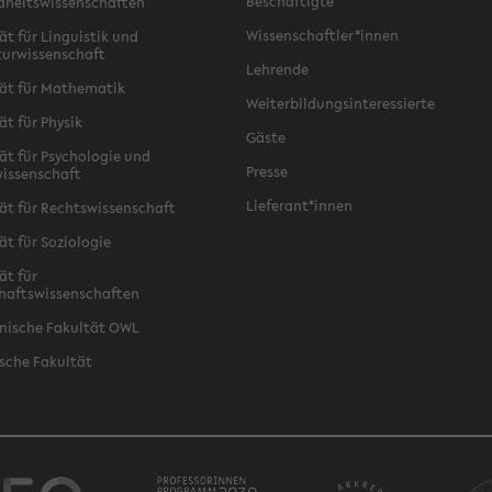
Beschäftigte
dheitswissenschaften
Wissenschaftler*innen
ät für Linguistik und
turwissenschaft
Lehrende
ät für Mathematik
Weiterbildungsinteressierte
ät für Physik
Gäste
ät für Psychologie und
Presse
issenschaft
Lieferant*innen
ät für Rechtswissenschaft
ät für Soziologie
ät für
haftswissenschaften
nische Fakultät OWL
sche Fakultät