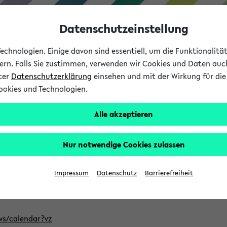
Datenschutzeinstellung
chnologien. Einige davon sind essentiell, um die Funktionalit
sern. Falls Sie zustimmen, verwenden wir Cookies und Daten auc
nter
Datenschutzerklärung
einsehen und mit der Wirkung für die 
ookies und Technologien.
Studium
Lehre
International
Alle akzeptieren
ntlichten Semester im eKVV
Nur notwendige Cookies zulassen
, welches Sie für Ihre Sitzung auswählen möchten. Bitte beachte
Impressum
Datenschutz
Barrierefreiheit
Adresse, um mit einer kompatiblen Kalenderanwendung auf die 
/ws/calendar?vz