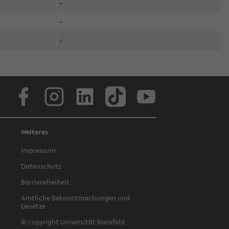
-
-
-
Facebook
Instagram
LinkedIn
TikTok
Youtube
Weiteres
Impressum
Datenschutz
Barrierefreiheit
Amtliche Bekanntmachungen und
Gesetze
© copyright Universität Bielefeld