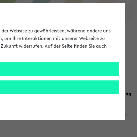
eKVV
ät der Website zu gewährleisten, während andere uns
h, um Ihre Interaktionen mit unserer Webseite zu
Zukunft widerrufen. Auf der Seite finden Sie auch
Meine Uni
EN
ANMELDEN
n Sie auch die weiteren Termine im
Kalender der Lehrplanung
Vorlesungszeiten zuzugreifen (nähere Informationen
finden