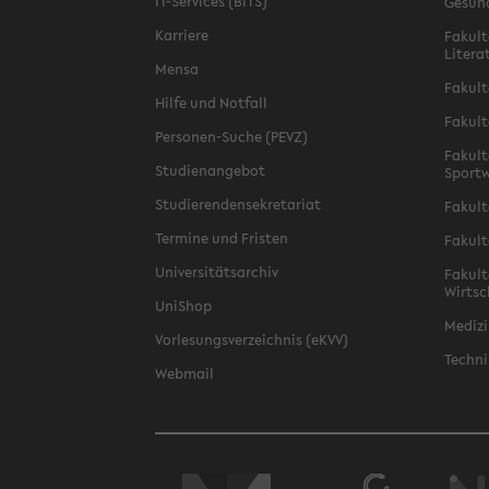
IT-Services (BITS)
Gesun
Karriere
Fakult
Litera
Mensa
Fakult
Hilfe und Notfall
Fakult
Personen-Suche (PEVZ)
Fakult
Studienangebot
Sportw
Studierendensekretariat
Fakult
Termine und Fristen
Fakult
Universitätsarchiv
Fakult
Wirtsc
UniShop
Medizi
Vorlesungsverzeichnis (eKVV)
Techni
Webmail