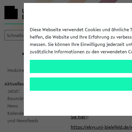
Diese Webseite verwendet Cookies und ähnliche Te
helfen, die Website und Ihre Erfahrung zu verbes
messen. Sie können Ihre Einwilligung jederzeit u
mein
Start
eKVV
zusätzliche Informationen zu den verwendeten C
Universität
Forschung
Studiengangsauswahl
Alle veröffe
Modulrecherche
Aktuelles
Klicken Sie auf das Semester
Jetzt!
Raumänderungen
Kalenderintegration
News
Verwenden Sie die folgende 
Kalenderintegration
Sie hier
):
und Newsfeeds
https://ekvv.uni-bielefeld.de