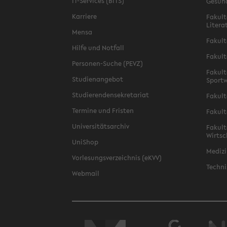
IT-Services (BITS)
Gesun
Karriere
Fakult
Litera
Mensa
Fakult
Hilfe und Notfall
Fakult
Personen-Suche (PEVZ)
Fakult
Studienangebot
Sportw
Studierendensekretariat
Fakult
Termine und Fristen
Fakult
Universitätsarchiv
Fakult
Wirtsc
UniShop
Medizi
Vorlesungsverzeichnis (eKVV)
Techni
Webmail