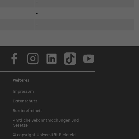
-
-
-
Facebook
Instagram
LinkedIn
TikTok
Youtube
Weiteres
Impressum
Datenschutz
Barrierefreiheit
Amtliche Bekanntmachungen und
Gesetze
© copyright Universität Bielefeld