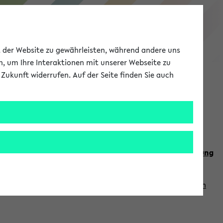
eKVV
ät der Website zu gewährleisten, während andere uns
h, um Ihre Interaktionen mit unserer Webseite zu
Zukunft widerrufen. Auf der Seite finden Sie auch
Meine Uni
EN
ANMELDEN
n Sie auch die weiteren Termine im
Kalender der Lehrplanung
Vorlesungszeiten zuzugreifen (nähere Informationen
finden