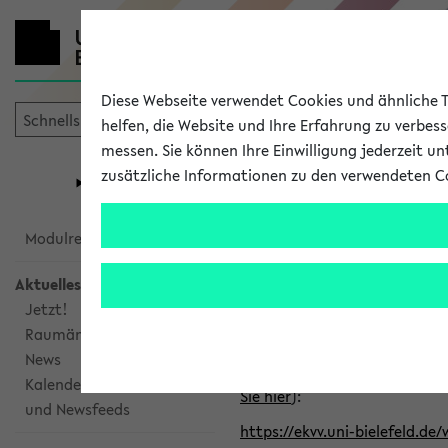
Diese Webseite verwendet Cookies und ähnliche Te
helfen, die Website und Ihre Erfahrung zu verbes
messen. Sie können Ihre Einwilligung jederzeit u
mein
Start
eKVV
zusätzliche Informationen zu den verwendeten C
Universität
Forschung
Studiengangsauswahl
Alle veröffe
Modulrecherche
Aktuelles
Klicken Sie auf das Semester
Jetzt!
Raumänderungen
Kalenderintegration
News
Verwenden Sie die folgende 
Kalenderintegration
Sie hier
):
und Newsfeeds
https://ekvv.uni-bielefeld.de