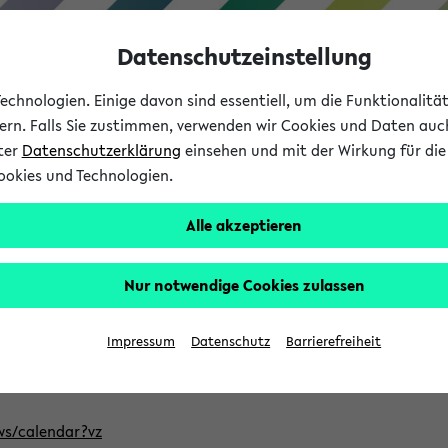
Datenschutzeinstellung
chnologien. Einige davon sind essentiell, um die Funktionalit
sern. Falls Sie zustimmen, verwenden wir Cookies und Daten auc
nter
Datenschutzerklärung
einsehen und mit der Wirkung für die 
ookies und Technologien.
Studium
Lehre
International
Alle akzeptieren
ntlichten Semester im eKVV
Nur notwendige Cookies zulassen
, welches Sie für Ihre Sitzung auswählen möchten. Bitte beachte
Impressum
Datenschutz
Barrierefreiheit
Adresse, um mit einer kompatiblen Kalenderanwendung auf die 
/ws/calendar?vz