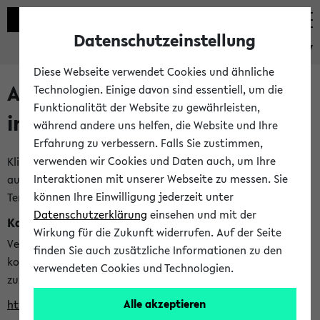
Datenschutzeinstellung
eKVV
Diese Webseite verwendet Cookies und ähnliche
Alle veröffentlichten Semester
Technologien. Einige davon sind essentiell, um die
Funktionalität der Website zu gewährleisten,
im eKVV
während andere uns helfen, die Website und Ihre
Erfahrung zu verbessern. Falls Sie zustimmen,
verwenden wir Cookies und Daten auch, um Ihre
Klicken Sie auf das Semester, welches Sie für Ihre Sitzung
Interaktionen mit unserer Webseite zu messen. Sie
auswählen möchten. Bitte beachten Sie auch die weiteren
können Ihre Einwilligung jederzeit unter
Termine im
Kalender der Lehrplanung
Datenschutzerklärung
einsehen und mit der
Kalenderintegration
Wirkung für die Zukunft widerrufen. Auf der Seite
Verwenden Sie die folgende Adresse, um mit einer
finden Sie auch zusätzliche Informationen zu den
kompatiblen Kalenderanwendung auf die Vorlesungszeiten
verwendeten Cookies und Technologien.
zuzugreifen (nähere Informationen
finden Sie hier
):
Alle akzeptieren
https://ekvv.uni-bielefeld.de/ws/calendar?vz