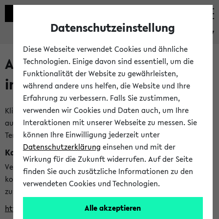
Datenschutzeinstellung
eKVV
Diese Webseite verwendet Cookies und ähnliche
Alle veröffentlichten Semester
Technologien. Einige davon sind essentiell, um die
Funktionalität der Website zu gewährleisten,
im eKVV
während andere uns helfen, die Website und Ihre
Erfahrung zu verbessern. Falls Sie zustimmen,
verwenden wir Cookies und Daten auch, um Ihre
Klicken Sie auf das Semester, welches Sie für Ihre Sitzung
Interaktionen mit unserer Webseite zu messen. Sie
auswählen möchten. Bitte beachten Sie auch die weiteren
können Ihre Einwilligung jederzeit unter
Termine im
Kalender der Lehrplanung
Datenschutzerklärung
einsehen und mit der
Kalenderintegration
Wirkung für die Zukunft widerrufen. Auf der Seite
Verwenden Sie die folgende Adresse, um mit einer
finden Sie auch zusätzliche Informationen zu den
kompatiblen Kalenderanwendung auf die Vorlesungszeiten
verwendeten Cookies und Technologien.
zuzugreifen (nähere Informationen
finden Sie hier
):
Alle akzeptieren
https://ekvv.uni-bielefeld.de/ws/calendar?vz