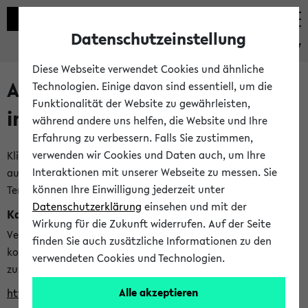
Datenschutzeinstellung
eKVV
Diese Webseite verwendet Cookies und ähnliche
Alle veröffentlichten Semester
Technologien. Einige davon sind essentiell, um die
Funktionalität der Website zu gewährleisten,
im eKVV
während andere uns helfen, die Website und Ihre
Erfahrung zu verbessern. Falls Sie zustimmen,
verwenden wir Cookies und Daten auch, um Ihre
Klicken Sie auf das Semester, welches Sie für Ihre Sitzung
Interaktionen mit unserer Webseite zu messen. Sie
auswählen möchten. Bitte beachten Sie auch die weiteren
können Ihre Einwilligung jederzeit unter
Termine im
Kalender der Lehrplanung
Datenschutzerklärung
einsehen und mit der
Kalenderintegration
Wirkung für die Zukunft widerrufen. Auf der Seite
Verwenden Sie die folgende Adresse, um mit einer
finden Sie auch zusätzliche Informationen zu den
kompatiblen Kalenderanwendung auf die Vorlesungszeiten
verwendeten Cookies und Technologien.
zuzugreifen (nähere Informationen
finden Sie hier
):
Alle akzeptieren
https://ekvv.uni-bielefeld.de/ws/calendar?vz