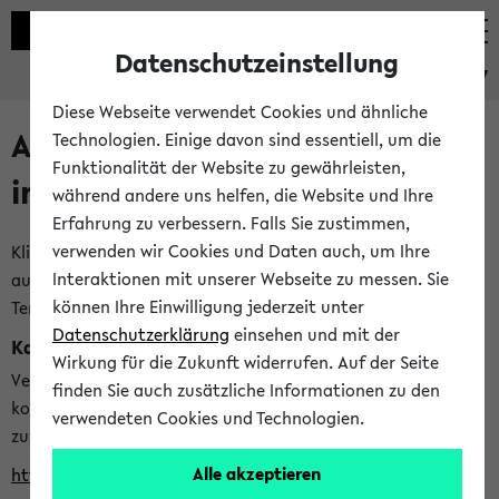
Datenschutzeinstellung
eKVV
Diese Webseite verwendet Cookies und ähnliche
Alle veröffentlichten Semester
Technologien. Einige davon sind essentiell, um die
Funktionalität der Website zu gewährleisten,
im eKVV
während andere uns helfen, die Website und Ihre
Erfahrung zu verbessern. Falls Sie zustimmen,
verwenden wir Cookies und Daten auch, um Ihre
Klicken Sie auf das Semester, welches Sie für Ihre Sitzung
Interaktionen mit unserer Webseite zu messen. Sie
auswählen möchten. Bitte beachten Sie auch die weiteren
können Ihre Einwilligung jederzeit unter
Termine im
Kalender der Lehrplanung
Datenschutzerklärung
einsehen und mit der
Kalenderintegration
Wirkung für die Zukunft widerrufen. Auf der Seite
Verwenden Sie die folgende Adresse, um mit einer
finden Sie auch zusätzliche Informationen zu den
kompatiblen Kalenderanwendung auf die Vorlesungszeiten
verwendeten Cookies und Technologien.
zuzugreifen (nähere Informationen
finden Sie hier
):
Alle akzeptieren
https://ekvv.uni-bielefeld.de/ws/calendar?vz