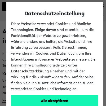
Datenschutzeinstellung
eKVV
Diese Webseite verwendet Cookies und ähnliche
Alle veröffentlichten Semester
Technologien. Einige davon sind essentiell, um die
Funktionalität der Website zu gewährleisten,
im eKVV
während andere uns helfen, die Website und Ihre
Erfahrung zu verbessern. Falls Sie zustimmen,
verwenden wir Cookies und Daten auch, um Ihre
Klicken Sie auf das Semester, welches Sie für Ihre Sitzung
Interaktionen mit unserer Webseite zu messen. Sie
auswählen möchten. Bitte beachten Sie auch die weiteren
können Ihre Einwilligung jederzeit unter
Termine im
Kalender der Lehrplanung
Datenschutzerklärung
einsehen und mit der
Kalenderintegration
Wirkung für die Zukunft widerrufen. Auf der Seite
Verwenden Sie die folgende Adresse, um mit einer
finden Sie auch zusätzliche Informationen zu den
kompatiblen Kalenderanwendung auf die Vorlesungszeiten
verwendeten Cookies und Technologien.
zuzugreifen (nähere Informationen
finden Sie hier
):
Alle akzeptieren
https://ekvv.uni-bielefeld.de/ws/calendar?vz