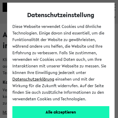
Datenschutzeinstellung
eKVV
Diese Webseite verwendet Cookies und ähnliche
Alle veröffentlichten Semester
Technologien. Einige davon sind essentiell, um die
Funktionalität der Website zu gewährleisten,
im eKVV
während andere uns helfen, die Website und Ihre
Erfahrung zu verbessern. Falls Sie zustimmen,
verwenden wir Cookies und Daten auch, um Ihre
Klicken Sie auf das Semester, welches Sie für Ihre Sitzung
Interaktionen mit unserer Webseite zu messen. Sie
auswählen möchten. Bitte beachten Sie auch die weiteren
können Ihre Einwilligung jederzeit unter
Termine im
Kalender der Lehrplanung
Datenschutzerklärung
einsehen und mit der
Kalenderintegration
Wirkung für die Zukunft widerrufen. Auf der Seite
Verwenden Sie die folgende Adresse, um mit einer
finden Sie auch zusätzliche Informationen zu den
kompatiblen Kalenderanwendung auf die Vorlesungszeiten
verwendeten Cookies und Technologien.
zuzugreifen (nähere Informationen
finden Sie hier
):
Alle akzeptieren
https://ekvv.uni-bielefeld.de/ws/calendar?vz