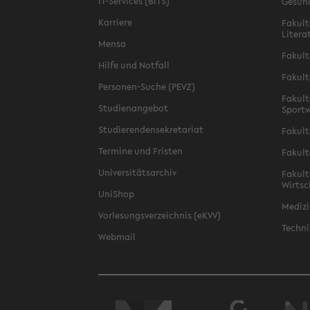
IT-Services (BITS)
Gesun
Karriere
Fakult
Litera
Mensa
Fakult
Hilfe und Notfall
Fakult
Personen-Suche (PEVZ)
Fakult
Studienangebot
Sportw
Studierendensekretariat
Fakult
Termine und Fristen
Fakult
Universitätsarchiv
Fakult
Wirtsc
UniShop
Medizi
Vorlesungsverzeichnis (eKVV)
Techni
Webmail