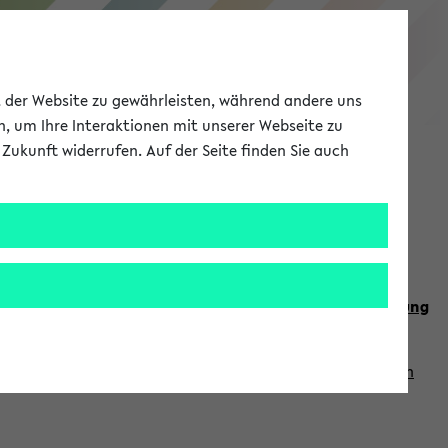
eKVV
ät der Website zu gewährleisten, während andere uns
h, um Ihre Interaktionen mit unserer Webseite zu
Zukunft widerrufen. Auf der Seite finden Sie auch
Meine Uni
EN
ANMELDEN
n Sie auch die weiteren Termine im
Kalender der Lehrplanung
Vorlesungszeiten zuzugreifen (nähere Informationen
finden