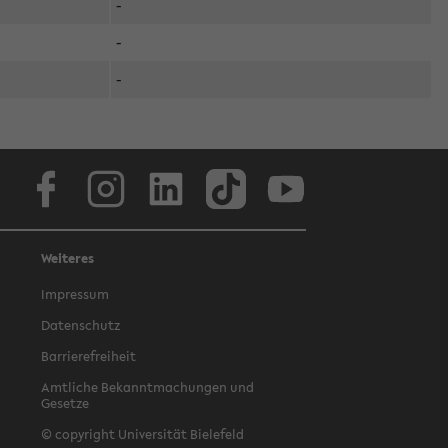
-
-
-
Facebook
Instagram
LinkedIn
TikTok
Youtube
Weiteres
Impressum
Datenschutz
Barrierefreiheit
Amtliche Bekanntmachungen und
Gesetze
© copyright Universität Bielefeld