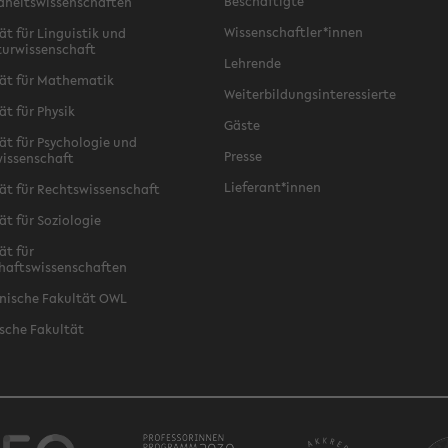
Beschäftigte
dheitswissenschaften
Wissenschaftler*innen
ät für Linguistik und
turwissenschaft
Lehrende
ät für Mathematik
Weiterbildungsinteressierte
ät für Physik
Gäste
ät für Psychologie und
Presse
issenschaft
Lieferant*innen
ät für Rechtswissenschaft
ät für Soziologie
ät für
haftswissenschaften
nische Fakultät OWL
sche Fakultät