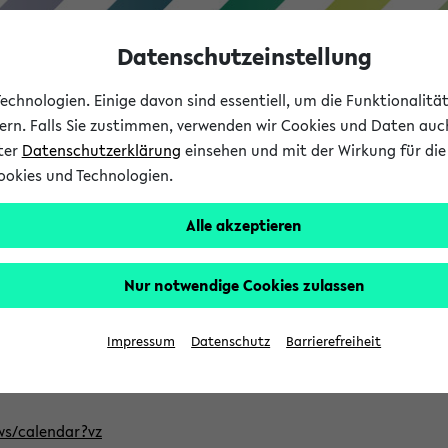
Datenschutzeinstellung
chnologien. Einige davon sind essentiell, um die Funktionalit
sern. Falls Sie zustimmen, verwenden wir Cookies und Daten auc
nter
Datenschutzerklärung
einsehen und mit der Wirkung für die 
ookies und Technologien.
Studium
Lehre
International
Alle akzeptieren
ntlichten Semester im eKVV
Nur notwendige Cookies zulassen
, welches Sie für Ihre Sitzung auswählen möchten. Bitte beachte
Impressum
Datenschutz
Barrierefreiheit
Adresse, um mit einer kompatiblen Kalenderanwendung auf die 
/ws/calendar?vz