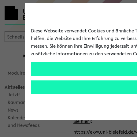
Diese Webseite verwendet Cookies und ähnliche Te
helfen, die Website und Ihre Erfahrung zu verbes
messen. Sie können Ihre Einwilligung jederzeit u
mein
Start
eKVV
zusätzliche Informationen zu den verwendeten C
Universität
Forschung
Studiengangsauswahl
Alle veröffe
Modulrecherche
Aktuelles
Klicken Sie auf das Semester
Jetzt!
Raumänderungen
Kalenderintegration
News
Verwenden Sie die folgende 
Kalenderintegration
Sie hier
):
und Newsfeeds
https://ekvv.uni-bielefeld.de