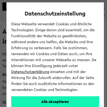
Datenschutzeinstellung
eKVV
Diese Webseite verwendet Cookies und ähnliche
Alle veröffentlichten Semester
Technologien. Einige davon sind essentiell, um die
Funktionalität der Website zu gewährleisten,
im eKVV
während andere uns helfen, die Website und Ihre
Erfahrung zu verbessern. Falls Sie zustimmen,
verwenden wir Cookies und Daten auch, um Ihre
Klicken Sie auf das Semester, welches Sie für Ihre Sitzung
Interaktionen mit unserer Webseite zu messen. Sie
auswählen möchten. Bitte beachten Sie auch die weiteren
können Ihre Einwilligung jederzeit unter
Termine im
Kalender der Lehrplanung
Datenschutzerklärung
einsehen und mit der
Kalenderintegration
Wirkung für die Zukunft widerrufen. Auf der Seite
Verwenden Sie die folgende Adresse, um mit einer
finden Sie auch zusätzliche Informationen zu den
kompatiblen Kalenderanwendung auf die Vorlesungszeiten
verwendeten Cookies und Technologien.
zuzugreifen (nähere Informationen
finden Sie hier
):
Alle akzeptieren
https://ekvv.uni-bielefeld.de/ws/calendar?vz