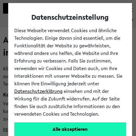
Datenschutzeinstellung
eKVV
Diese Webseite verwendet Cookies und ähnliche
Alle veröffentlichten Semester
Technologien. Einige davon sind essentiell, um die
Funktionalität der Website zu gewährleisten,
im eKVV
während andere uns helfen, die Website und Ihre
Erfahrung zu verbessern. Falls Sie zustimmen,
verwenden wir Cookies und Daten auch, um Ihre
Klicken Sie auf das Semester, welches Sie für Ihre Sitzung
Interaktionen mit unserer Webseite zu messen. Sie
auswählen möchten. Bitte beachten Sie auch die weiteren
können Ihre Einwilligung jederzeit unter
Termine im
Kalender der Lehrplanung
Datenschutzerklärung
einsehen und mit der
Kalenderintegration
Wirkung für die Zukunft widerrufen. Auf der Seite
Verwenden Sie die folgende Adresse, um mit einer
finden Sie auch zusätzliche Informationen zu den
kompatiblen Kalenderanwendung auf die Vorlesungszeiten
verwendeten Cookies und Technologien.
zuzugreifen (nähere Informationen
finden Sie hier
):
Alle akzeptieren
https://ekvv.uni-bielefeld.de/ws/calendar?vz