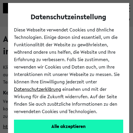
Datenschutzeinstellung
eKVV
Diese Webseite verwendet Cookies und ähnliche
Alle veröffentlichten Semester
Technologien. Einige davon sind essentiell, um die
Funktionalität der Website zu gewährleisten,
im eKVV
während andere uns helfen, die Website und Ihre
Erfahrung zu verbessern. Falls Sie zustimmen,
verwenden wir Cookies und Daten auch, um Ihre
Klicken Sie auf das Semester, welches Sie für Ihre Sitzung
Interaktionen mit unserer Webseite zu messen. Sie
auswählen möchten. Bitte beachten Sie auch die weiteren
können Ihre Einwilligung jederzeit unter
Termine im
Kalender der Lehrplanung
Datenschutzerklärung
einsehen und mit der
Kalenderintegration
Wirkung für die Zukunft widerrufen. Auf der Seite
Verwenden Sie die folgende Adresse, um mit einer
finden Sie auch zusätzliche Informationen zu den
kompatiblen Kalenderanwendung auf die Vorlesungszeiten
verwendeten Cookies und Technologien.
zuzugreifen (nähere Informationen
finden Sie hier
):
Alle akzeptieren
https://ekvv.uni-bielefeld.de/ws/calendar?vz