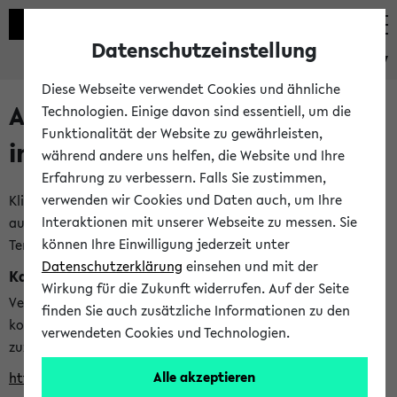
Datenschutzeinstellung
eKVV
Diese Webseite verwendet Cookies und ähnliche
Alle veröffentlichten Semester
Technologien. Einige davon sind essentiell, um die
Funktionalität der Website zu gewährleisten,
im eKVV
während andere uns helfen, die Website und Ihre
Erfahrung zu verbessern. Falls Sie zustimmen,
verwenden wir Cookies und Daten auch, um Ihre
Klicken Sie auf das Semester, welches Sie für Ihre Sitzung
Interaktionen mit unserer Webseite zu messen. Sie
auswählen möchten. Bitte beachten Sie auch die weiteren
können Ihre Einwilligung jederzeit unter
Termine im
Kalender der Lehrplanung
Datenschutzerklärung
einsehen und mit der
Kalenderintegration
Wirkung für die Zukunft widerrufen. Auf der Seite
Verwenden Sie die folgende Adresse, um mit einer
finden Sie auch zusätzliche Informationen zu den
kompatiblen Kalenderanwendung auf die Vorlesungszeiten
verwendeten Cookies und Technologien.
zuzugreifen (nähere Informationen
finden Sie hier
):
Alle akzeptieren
https://ekvv.uni-bielefeld.de/ws/calendar?vz