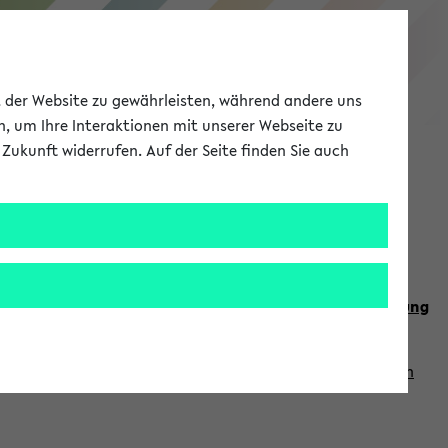
eKVV
ät der Website zu gewährleisten, während andere uns
h, um Ihre Interaktionen mit unserer Webseite zu
Zukunft widerrufen. Auf der Seite finden Sie auch
Meine Uni
EN
ANMELDEN
n Sie auch die weiteren Termine im
Kalender der Lehrplanung
Vorlesungszeiten zuzugreifen (nähere Informationen
finden