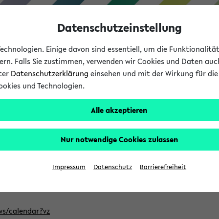
Datenschutzeinstellung
chnologien. Einige davon sind essentiell, um die Funktionalit
sern. Falls Sie zustimmen, verwenden wir Cookies und Daten auc
nter
Datenschutzerklärung
einsehen und mit der Wirkung für die 
ookies und Technologien.
Studium
Lehre
International
Alle akzeptieren
ntlichten Semester im eKVV
Nur notwendige Cookies zulassen
, welches Sie für Ihre Sitzung auswählen möchten. Bitte beachte
Impressum
Datenschutz
Barrierefreiheit
Adresse, um mit einer kompatiblen Kalenderanwendung auf die 
/ws/calendar?vz