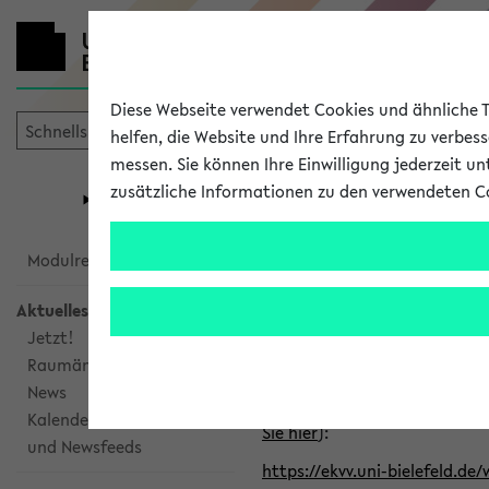
Diese Webseite verwendet Cookies und ähnliche Te
helfen, die Website und Ihre Erfahrung zu verbes
messen. Sie können Ihre Einwilligung jederzeit u
mein
Start
eKVV
zusätzliche Informationen zu den verwendeten C
Universität
Forschung
Studiengangsauswahl
Alle veröffe
Modulrecherche
Aktuelles
Klicken Sie auf das Semester
Jetzt!
Raumänderungen
Kalenderintegration
News
Verwenden Sie die folgende 
Kalenderintegration
Sie hier
):
und Newsfeeds
https://ekvv.uni-bielefeld.de