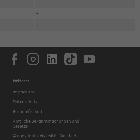
-
-
-
Facebook
Instagram
LinkedIn
TikTok
Youtube
Weiteres
Impressum
Datenschutz
Barrierefreiheit
Amtliche Bekanntmachungen und
Gesetze
© copyright Universität Bielefeld