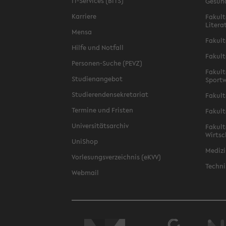
IT-Services (BITS)
Gesun
Karriere
Fakult
Litera
Mensa
Fakult
Hilfe und Notfall
Fakult
Personen-Suche (PEVZ)
Fakult
Studienangebot
Sportw
Studierendensekretariat
Fakult
Termine und Fristen
Fakult
Universitätsarchiv
Fakult
Wirtsc
UniShop
Medizi
Vorlesungsverzeichnis (eKVV)
Techni
Webmail