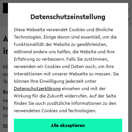
Datenschutzeinstellung
eKVV
Diese Webseite verwendet Cookies und ähnliche
Alle veröffentlichten Semester
Technologien. Einige davon sind essentiell, um die
Funktionalität der Website zu gewährleisten,
im eKVV
während andere uns helfen, die Website und Ihre
Erfahrung zu verbessern. Falls Sie zustimmen,
verwenden wir Cookies und Daten auch, um Ihre
Klicken Sie auf das Semester, welches Sie für Ihre Sitzung
Interaktionen mit unserer Webseite zu messen. Sie
auswählen möchten. Bitte beachten Sie auch die weiteren
können Ihre Einwilligung jederzeit unter
Termine im
Kalender der Lehrplanung
Datenschutzerklärung
einsehen und mit der
Kalenderintegration
Wirkung für die Zukunft widerrufen. Auf der Seite
Verwenden Sie die folgende Adresse, um mit einer
finden Sie auch zusätzliche Informationen zu den
kompatiblen Kalenderanwendung auf die Vorlesungszeiten
verwendeten Cookies und Technologien.
zuzugreifen (nähere Informationen
finden Sie hier
):
Alle akzeptieren
https://ekvv.uni-bielefeld.de/ws/calendar?vz