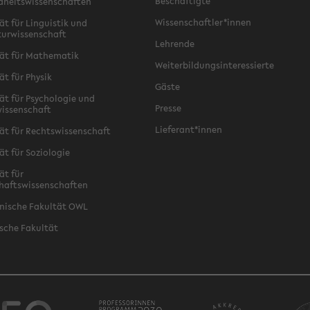
Beschäftigte
dheitswissenschaften
Wissenschaftler*innen
ät für Linguistik und
turwissenschaft
Lehrende
ät für Mathematik
Weiterbildungsinteressierte
ät für Physik
Gäste
ät für Psychologie und
Presse
issenschaft
Lieferant*innen
ät für Rechtswissenschaft
ät für Soziologie
ät für
haftswissenschaften
nische Fakultät OWL
sche Fakultät