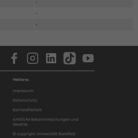
-
-
-
Facebook
Instagram
LinkedIn
TikTok
Youtube
Weiteres
Impressum
Datenschutz
Barrierefreiheit
Amtliche Bekanntmachungen und
Gesetze
© copyright Universität Bielefeld