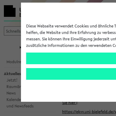
Diese Webseite verwendet Cookies und ähnliche Te
helfen, die Website und Ihre Erfahrung zu verbes
messen. Sie können Ihre Einwilligung jederzeit u
mein
Start
eKVV
zusätzliche Informationen zu den verwendeten C
Universität
Forschung
Studiengangsauswahl
Alle veröffe
Modulrecherche
Aktuelles
Klicken Sie auf das Semester
Jetzt!
Raumänderungen
Kalenderintegration
News
Verwenden Sie die folgende 
Kalenderintegration
Sie hier
):
und Newsfeeds
https://ekvv.uni-bielefeld.de