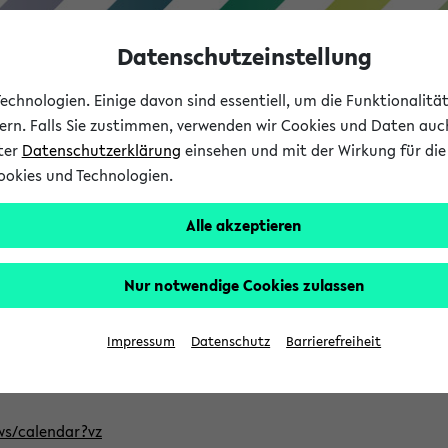
Datenschutzeinstellung
chnologien. Einige davon sind essentiell, um die Funktionalit
sern. Falls Sie zustimmen, verwenden wir Cookies und Daten auc
nter
Datenschutzerklärung
einsehen und mit der Wirkung für die 
ookies und Technologien.
Studium
Lehre
International
Alle akzeptieren
ntlichten Semester im eKVV
Nur notwendige Cookies zulassen
, welches Sie für Ihre Sitzung auswählen möchten. Bitte beachte
Impressum
Datenschutz
Barrierefreiheit
Adresse, um mit einer kompatiblen Kalenderanwendung auf die 
/ws/calendar?vz