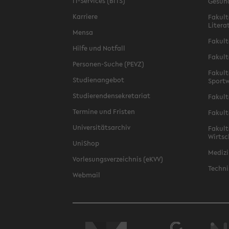
IT-Services (BITS)
Gesun
Karriere
Fakult
Litera
Mensa
Fakult
Hilfe und Notfall
Fakult
Personen-Suche (PEVZ)
Fakult
Studienangebot
Sportw
Studierendensekretariat
Fakult
Termine und Fristen
Fakult
Universitätsarchiv
Fakult
Wirtsc
UniShop
Medizi
Vorlesungsverzeichnis (eKVV)
Techni
Webmail