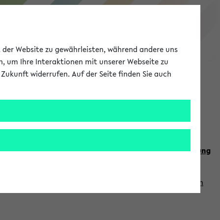
eKVV
ät der Website zu gewährleisten, während andere uns
h, um Ihre Interaktionen mit unserer Webseite zu
Zukunft widerrufen. Auf der Seite finden Sie auch
Meine Uni
EN
ANMELDEN
n Sie auch die weiteren Termine im
Kalender der Lehrplanung
Vorlesungszeiten zuzugreifen (nähere Informationen
finden