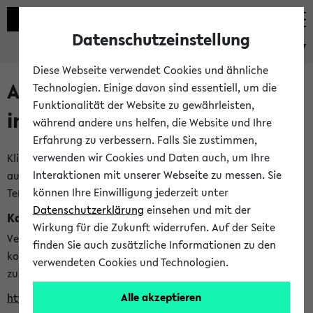
Datenschutzeinstellung
eKVV
Diese Webseite verwendet Cookies und ähnliche
Alle veröffentlichten Semester
Technologien. Einige davon sind essentiell, um die
Funktionalität der Website zu gewährleisten,
im eKVV
während andere uns helfen, die Website und Ihre
Erfahrung zu verbessern. Falls Sie zustimmen,
verwenden wir Cookies und Daten auch, um Ihre
Klicken Sie auf das Semester, welches Sie für Ihre Sitzung
Interaktionen mit unserer Webseite zu messen. Sie
auswählen möchten. Bitte beachten Sie auch die weiteren
können Ihre Einwilligung jederzeit unter
Termine im
Kalender der Lehrplanung
Datenschutzerklärung
einsehen und mit der
Kalenderintegration
Wirkung für die Zukunft widerrufen. Auf der Seite
Verwenden Sie die folgende Adresse, um mit einer
finden Sie auch zusätzliche Informationen zu den
kompatiblen Kalenderanwendung auf die Vorlesungszeiten
verwendeten Cookies und Technologien.
zuzugreifen (nähere Informationen
finden Sie hier
):
Alle akzeptieren
https://ekvv.uni-bielefeld.de/ws/calendar?vz