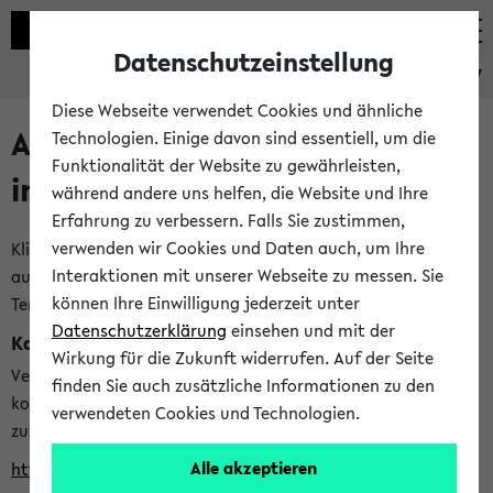
Datenschutzeinstellung
eKVV
Diese Webseite verwendet Cookies und ähnliche
Alle veröffentlichten Semester
Technologien. Einige davon sind essentiell, um die
Funktionalität der Website zu gewährleisten,
im eKVV
während andere uns helfen, die Website und Ihre
Erfahrung zu verbessern. Falls Sie zustimmen,
verwenden wir Cookies und Daten auch, um Ihre
Klicken Sie auf das Semester, welches Sie für Ihre Sitzung
Interaktionen mit unserer Webseite zu messen. Sie
auswählen möchten. Bitte beachten Sie auch die weiteren
können Ihre Einwilligung jederzeit unter
Termine im
Kalender der Lehrplanung
Datenschutzerklärung
einsehen und mit der
Kalenderintegration
Wirkung für die Zukunft widerrufen. Auf der Seite
Verwenden Sie die folgende Adresse, um mit einer
finden Sie auch zusätzliche Informationen zu den
kompatiblen Kalenderanwendung auf die Vorlesungszeiten
verwendeten Cookies und Technologien.
zuzugreifen (nähere Informationen
finden Sie hier
):
Alle akzeptieren
https://ekvv.uni-bielefeld.de/ws/calendar?vz