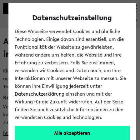
Datenschutzeinstellung
eKVV
Diese Webseite verwendet Cookies und ähnliche
Alle veröffentlichten Semester
Technologien. Einige davon sind essentiell, um die
Funktionalität der Website zu gewährleisten,
im eKVV
während andere uns helfen, die Website und Ihre
Erfahrung zu verbessern. Falls Sie zustimmen,
verwenden wir Cookies und Daten auch, um Ihre
Klicken Sie auf das Semester, welches Sie für Ihre Sitzung
Interaktionen mit unserer Webseite zu messen. Sie
auswählen möchten. Bitte beachten Sie auch die weiteren
können Ihre Einwilligung jederzeit unter
Termine im
Kalender der Lehrplanung
Datenschutzerklärung
einsehen und mit der
Kalenderintegration
Wirkung für die Zukunft widerrufen. Auf der Seite
Verwenden Sie die folgende Adresse, um mit einer
finden Sie auch zusätzliche Informationen zu den
kompatiblen Kalenderanwendung auf die Vorlesungszeiten
verwendeten Cookies und Technologien.
zuzugreifen (nähere Informationen
finden Sie hier
):
Alle akzeptieren
https://ekvv.uni-bielefeld.de/ws/calendar?vz