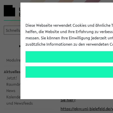
Diese Webseite verwendet Cookies und ähnliche Te
helfen, die Website und Ihre Erfahrung zu verbes
messen. Sie können Ihre Einwilligung jederzeit u
mein
Start
eKVV
zusätzliche Informationen zu den verwendeten C
Universität
Forschung
Studiengangsauswahl
Alle veröffe
Modulrecherche
Aktuelles
Klicken Sie auf das Semester
Jetzt!
Raumänderungen
Kalenderintegration
News
Verwenden Sie die folgende 
Kalenderintegration
Sie hier
):
und Newsfeeds
https://ekvv.uni-bielefeld.de