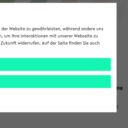
eKVV
ät der Website zu gewährleisten, während andere uns
h, um Ihre Interaktionen mit unserer Webseite zu
Zukunft widerrufen. Auf der Seite finden Sie auch
Meine Uni
EN
ANMELDEN
n Sie auch die weiteren Termine im
Kalender der Lehrplanung
Vorlesungszeiten zuzugreifen (nähere Informationen
finden