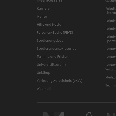
IT-Services (BITS)
Gesun
Karriere
Fakult
Litera
Mensa
Fakult
Hilfe und Notfall
Fakult
Personen-Suche (PEVZ)
Fakult
Studienangebot
Sportw
Studierendensekretariat
Fakult
Termine und Fristen
Fakult
Universitätsarchiv
Fakult
Wirtsc
UniShop
Medizi
Vorlesungsverzeichnis (eKVV)
Techni
Webmail