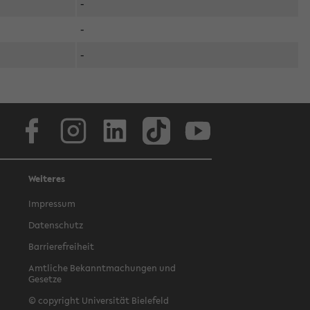
-
-
-
Facebook
Instagram
LinkedIn
TikTok
Youtube
Weiteres
Impressum
Datenschutz
Barrierefreiheit
Amtliche Bekanntmachungen und
Gesetze
© copyright Universität Bielefeld