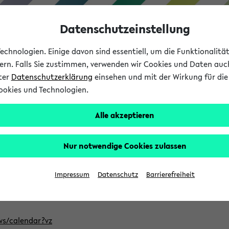
Datenschutzeinstellung
chnologien. Einige davon sind essentiell, um die Funktionalit
sern. Falls Sie zustimmen, verwenden wir Cookies und Daten auc
nter
Datenschutzerklärung
einsehen und mit der Wirkung für die 
ookies und Technologien.
Studium
Lehre
International
Alle akzeptieren
ntlichten Semester im eKVV
Nur notwendige Cookies zulassen
, welches Sie für Ihre Sitzung auswählen möchten. Bitte beachte
Impressum
Datenschutz
Barrierefreiheit
Adresse, um mit einer kompatiblen Kalenderanwendung auf die 
/ws/calendar?vz