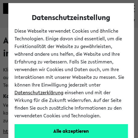
Datenschutzeinstellung
eKVV
Diese Webseite verwendet Cookies und ähnliche
Alle veröffentlichten Semester
Technologien. Einige davon sind essentiell, um die
Funktionalität der Website zu gewährleisten,
im eKVV
während andere uns helfen, die Website und Ihre
Erfahrung zu verbessern. Falls Sie zustimmen,
verwenden wir Cookies und Daten auch, um Ihre
Klicken Sie auf das Semester, welches Sie für Ihre Sitzung
Interaktionen mit unserer Webseite zu messen. Sie
auswählen möchten. Bitte beachten Sie auch die weiteren
können Ihre Einwilligung jederzeit unter
Termine im
Kalender der Lehrplanung
Datenschutzerklärung
einsehen und mit der
Kalenderintegration
Wirkung für die Zukunft widerrufen. Auf der Seite
Verwenden Sie die folgende Adresse, um mit einer
finden Sie auch zusätzliche Informationen zu den
kompatiblen Kalenderanwendung auf die Vorlesungszeiten
verwendeten Cookies und Technologien.
zuzugreifen (nähere Informationen
finden Sie hier
):
Alle akzeptieren
https://ekvv.uni-bielefeld.de/ws/calendar?vz