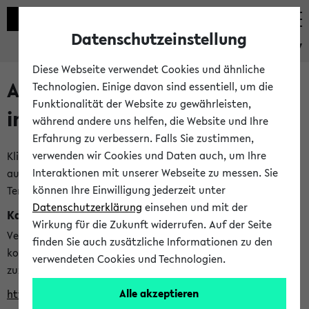
Datenschutzeinstellung
eKVV
Diese Webseite verwendet Cookies und ähnliche
Alle veröffentlichten Semester
Technologien. Einige davon sind essentiell, um die
Funktionalität der Website zu gewährleisten,
im eKVV
während andere uns helfen, die Website und Ihre
Erfahrung zu verbessern. Falls Sie zustimmen,
verwenden wir Cookies und Daten auch, um Ihre
Klicken Sie auf das Semester, welches Sie für Ihre Sitzung
Interaktionen mit unserer Webseite zu messen. Sie
auswählen möchten. Bitte beachten Sie auch die weiteren
können Ihre Einwilligung jederzeit unter
Termine im
Kalender der Lehrplanung
Datenschutzerklärung
einsehen und mit der
Kalenderintegration
Wirkung für die Zukunft widerrufen. Auf der Seite
Verwenden Sie die folgende Adresse, um mit einer
finden Sie auch zusätzliche Informationen zu den
kompatiblen Kalenderanwendung auf die Vorlesungszeiten
verwendeten Cookies und Technologien.
zuzugreifen (nähere Informationen
finden Sie hier
):
Alle akzeptieren
https://ekvv.uni-bielefeld.de/ws/calendar?vz