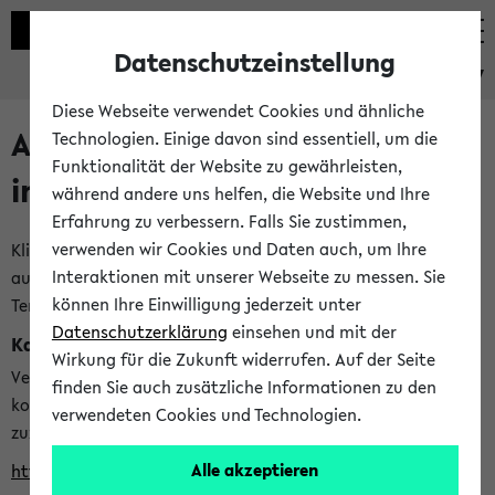
Datenschutzeinstellung
eKVV
Diese Webseite verwendet Cookies und ähnliche
Alle veröffentlichten Semester
Technologien. Einige davon sind essentiell, um die
Funktionalität der Website zu gewährleisten,
im eKVV
während andere uns helfen, die Website und Ihre
Erfahrung zu verbessern. Falls Sie zustimmen,
verwenden wir Cookies und Daten auch, um Ihre
Klicken Sie auf das Semester, welches Sie für Ihre Sitzung
Interaktionen mit unserer Webseite zu messen. Sie
auswählen möchten. Bitte beachten Sie auch die weiteren
können Ihre Einwilligung jederzeit unter
Termine im
Kalender der Lehrplanung
Datenschutzerklärung
einsehen und mit der
Kalenderintegration
Wirkung für die Zukunft widerrufen. Auf der Seite
Verwenden Sie die folgende Adresse, um mit einer
finden Sie auch zusätzliche Informationen zu den
kompatiblen Kalenderanwendung auf die Vorlesungszeiten
verwendeten Cookies und Technologien.
zuzugreifen (nähere Informationen
finden Sie hier
):
Alle akzeptieren
https://ekvv.uni-bielefeld.de/ws/calendar?vz