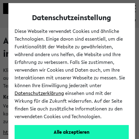
Datenschutzeinstellung
eKVV
Diese Webseite verwendet Cookies und ähnliche
Alle veröffentlichten Semester
Technologien. Einige davon sind essentiell, um die
Funktionalität der Website zu gewährleisten,
im eKVV
während andere uns helfen, die Website und Ihre
Erfahrung zu verbessern. Falls Sie zustimmen,
verwenden wir Cookies und Daten auch, um Ihre
Klicken Sie auf das Semester, welches Sie für Ihre Sitzung
Interaktionen mit unserer Webseite zu messen. Sie
auswählen möchten. Bitte beachten Sie auch die weiteren
können Ihre Einwilligung jederzeit unter
Termine im
Kalender der Lehrplanung
Datenschutzerklärung
einsehen und mit der
Kalenderintegration
Wirkung für die Zukunft widerrufen. Auf der Seite
Verwenden Sie die folgende Adresse, um mit einer
finden Sie auch zusätzliche Informationen zu den
kompatiblen Kalenderanwendung auf die Vorlesungszeiten
verwendeten Cookies und Technologien.
zuzugreifen (nähere Informationen
finden Sie hier
):
Alle akzeptieren
https://ekvv.uni-bielefeld.de/ws/calendar?vz