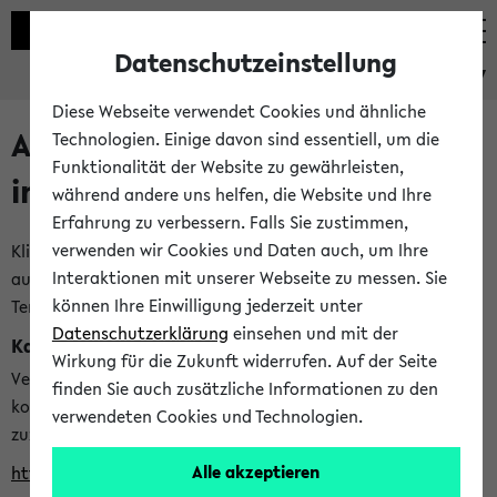
Datenschutzeinstellung
eKVV
Diese Webseite verwendet Cookies und ähnliche
Alle veröffentlichten Semester
Technologien. Einige davon sind essentiell, um die
Funktionalität der Website zu gewährleisten,
im eKVV
während andere uns helfen, die Website und Ihre
Erfahrung zu verbessern. Falls Sie zustimmen,
verwenden wir Cookies und Daten auch, um Ihre
Klicken Sie auf das Semester, welches Sie für Ihre Sitzung
Interaktionen mit unserer Webseite zu messen. Sie
auswählen möchten. Bitte beachten Sie auch die weiteren
können Ihre Einwilligung jederzeit unter
Termine im
Kalender der Lehrplanung
Datenschutzerklärung
einsehen und mit der
Kalenderintegration
Wirkung für die Zukunft widerrufen. Auf der Seite
Verwenden Sie die folgende Adresse, um mit einer
finden Sie auch zusätzliche Informationen zu den
kompatiblen Kalenderanwendung auf die Vorlesungszeiten
verwendeten Cookies und Technologien.
zuzugreifen (nähere Informationen
finden Sie hier
):
Alle akzeptieren
https://ekvv.uni-bielefeld.de/ws/calendar?vz