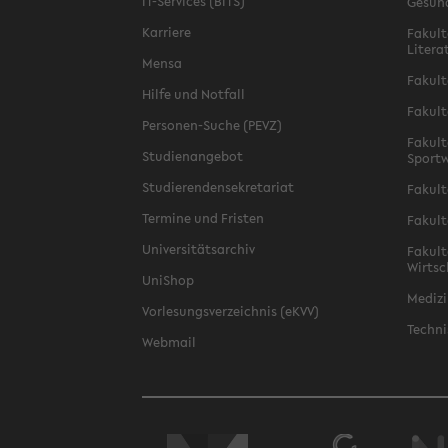
IT-Services (BITS)
Gesun
Karriere
Fakult
Litera
Mensa
Fakult
Hilfe und Notfall
Fakult
Personen-Suche (PEVZ)
Fakult
Studienangebot
Sportw
Studierendensekretariat
Fakult
Termine und Fristen
Fakult
Universitätsarchiv
Fakult
Wirtsc
UniShop
Medizi
Vorlesungsverzeichnis (eKVV)
Techni
Webmail