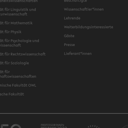
Beschäftigte
dheitswissenschaften
Wissenschaftler*innen
ät für Linguistik und
turwissenschaft
Lehrende
ät für Mathematik
Weiterbildungsinteressierte
ät für Physik
Gäste
ät für Psychologie und
Presse
issenschaft
Lieferant*innen
ät für Rechtswissenschaft
ät für Soziologie
ät für
haftswissenschaften
nische Fakultät OWL
sche Fakultät