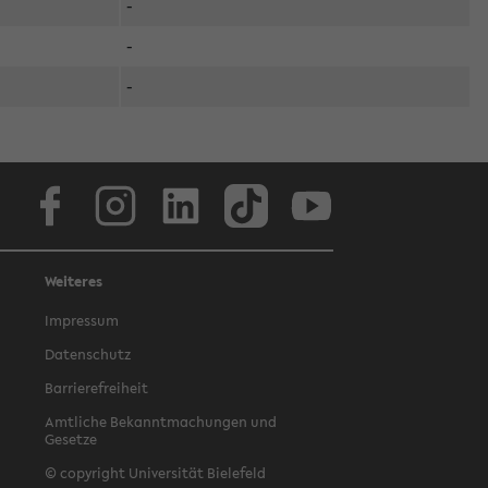
-
-
-
Facebook
Instagram
LinkedIn
TikTok
Youtube
Weiteres
Impressum
Datenschutz
Barrierefreiheit
Amtliche Bekanntmachungen und
Gesetze
© copyright Universität Bielefeld