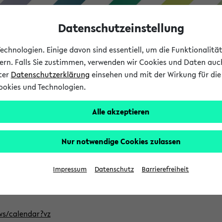
Datenschutzeinstellung
chnologien. Einige davon sind essentiell, um die Funktionalit
sern. Falls Sie zustimmen, verwenden wir Cookies und Daten auc
nter
Datenschutzerklärung
einsehen und mit der Wirkung für die 
ookies und Technologien.
Studium
Lehre
International
Alle akzeptieren
ntlichten Semester im eKVV
Nur notwendige Cookies zulassen
, welches Sie für Ihre Sitzung auswählen möchten. Bitte beachte
Impressum
Datenschutz
Barrierefreiheit
Adresse, um mit einer kompatiblen Kalenderanwendung auf die 
/ws/calendar?vz