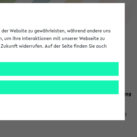
eKVV
ät der Website zu gewährleisten, während andere uns
h, um Ihre Interaktionen mit unserer Webseite zu
Zukunft widerrufen. Auf der Seite finden Sie auch
Meine Uni
EN
ANMELDEN
n Sie auch die weiteren Termine im
Kalender der Lehrplanung
Vorlesungszeiten zuzugreifen (nähere Informationen
finden