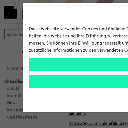
Diese Webseite verwendet Cookies und ähnliche Te
helfen, die Website und Ihre Erfahrung zu verbes
messen. Sie können Ihre Einwilligung jederzeit u
mein
Start
eKVV
zusätzliche Informationen zu den verwendeten C
Universität
Forschung
Studiengangsauswahl
Alle veröffe
Modulrecherche
Aktuelles
Klicken Sie auf das Semester
Jetzt!
Raumänderungen
Kalenderintegration
News
Verwenden Sie die folgende 
Kalenderintegration
Sie hier
):
und Newsfeeds
https://ekvv.uni-bielefeld.de