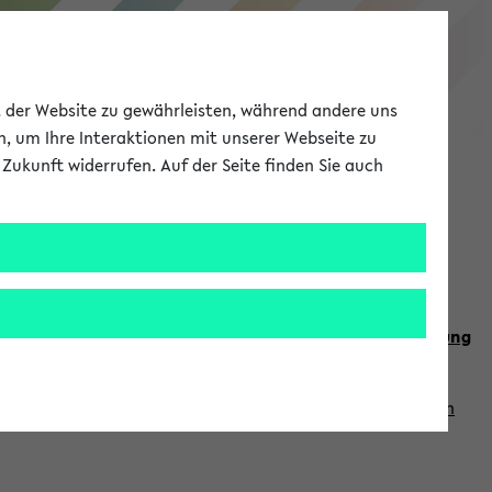
eKVV
ät der Website zu gewährleisten, während andere uns
h, um Ihre Interaktionen mit unserer Webseite zu
Zukunft widerrufen. Auf der Seite finden Sie auch
Meine Uni
EN
ANMELDEN
n Sie auch die weiteren Termine im
Kalender der Lehrplanung
Vorlesungszeiten zuzugreifen (nähere Informationen
finden