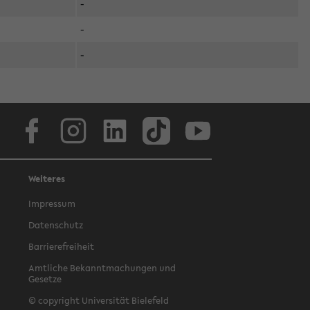
-
-
-
Facebook
Instagram
LinkedIn
TikTok
Youtube
Weiteres
Impressum
Datenschutz
Barrierefreiheit
Amtliche Bekanntmachungen und
Gesetze
© copyright Universität Bielefeld