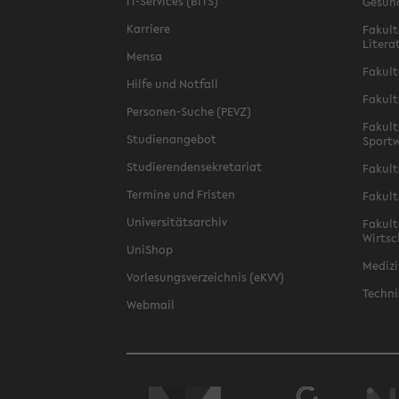
IT-Services (BITS)
Gesun
Karriere
Fakult
Litera
Mensa
Fakult
Hilfe und Notfall
Fakult
Personen-Suche (PEVZ)
Fakult
Studienangebot
Sportw
Studierendensekretariat
Fakult
Termine und Fristen
Fakult
Universitätsarchiv
Fakult
Wirtsc
UniShop
Medizi
Vorlesungsverzeichnis (eKVV)
Techni
Webmail