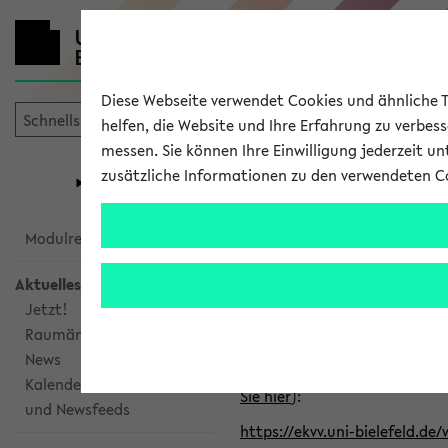
Diese Webseite verwendet Cookies und ähnliche Te
helfen, die Website und Ihre Erfahrung zu verbes
messen. Sie können Ihre Einwilligung jederzeit u
mein
Start
eKVV
zusätzliche Informationen zu den verwendeten C
Universität
Forschung
Studiengangsauswahl
Alle veröffe
Modulrecherche
Aktuelles
Klicken Sie auf das Semester
Jetzt!
Raumänderungen
Kalenderintegration
News
Verwenden Sie die folgende 
Kalenderintegration
Sie hier
):
und Newsfeeds
https://ekvv.uni-bielefeld.de