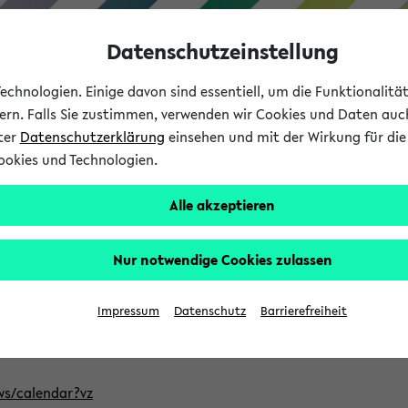
Datenschutzeinstellung
chnologien. Einige davon sind essentiell, um die Funktionalit
sern. Falls Sie zustimmen, verwenden wir Cookies und Daten auc
nter
Datenschutzerklärung
einsehen und mit der Wirkung für die 
ookies und Technologien.
Studium
Lehre
International
Alle akzeptieren
ntlichten Semester im eKVV
Nur notwendige Cookies zulassen
, welches Sie für Ihre Sitzung auswählen möchten. Bitte beachte
Impressum
Datenschutz
Barrierefreiheit
Adresse, um mit einer kompatiblen Kalenderanwendung auf die 
/ws/calendar?vz