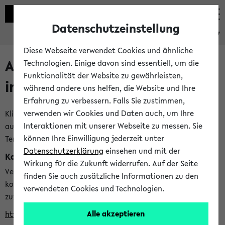
Datenschutzeinstellung
eKVV
Diese Webseite verwendet Cookies und ähnliche
Alle veröffentlichten Semester
Technologien. Einige davon sind essentiell, um die
Funktionalität der Website zu gewährleisten,
im eKVV
während andere uns helfen, die Website und Ihre
Erfahrung zu verbessern. Falls Sie zustimmen,
verwenden wir Cookies und Daten auch, um Ihre
Klicken Sie auf das Semester, welches Sie für Ihre Sitzung
Interaktionen mit unserer Webseite zu messen. Sie
auswählen möchten. Bitte beachten Sie auch die weiteren
können Ihre Einwilligung jederzeit unter
Termine im
Kalender der Lehrplanung
Datenschutzerklärung
einsehen und mit der
Kalenderintegration
Wirkung für die Zukunft widerrufen. Auf der Seite
Verwenden Sie die folgende Adresse, um mit einer
finden Sie auch zusätzliche Informationen zu den
kompatiblen Kalenderanwendung auf die Vorlesungszeiten
verwendeten Cookies und Technologien.
zuzugreifen (nähere Informationen
finden Sie hier
):
Alle akzeptieren
https://ekvv.uni-bielefeld.de/ws/calendar?vz