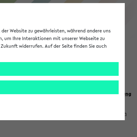
eKVV
ät der Website zu gewährleisten, während andere uns
h, um Ihre Interaktionen mit unserer Webseite zu
Zukunft widerrufen. Auf der Seite finden Sie auch
Meine Uni
EN
ANMELDEN
n Sie auch die weiteren Termine im
Kalender der Lehrplanung
Vorlesungszeiten zuzugreifen (nähere Informationen
finden