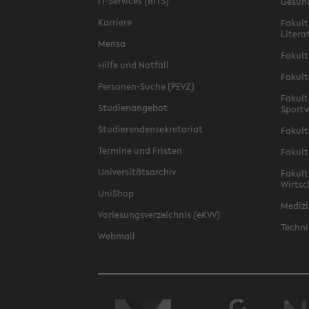
IT-Services (BITS)
Gesun
Karriere
Fakult
Litera
Mensa
Fakult
Hilfe und Notfall
Fakult
Personen-Suche (PEVZ)
Fakult
Studienangebot
Sportw
Studierendensekretariat
Fakult
Termine und Fristen
Fakult
Universitätsarchiv
Fakult
Wirtsc
UniShop
Medizi
Vorlesungsverzeichnis (eKVV)
Techni
Webmail