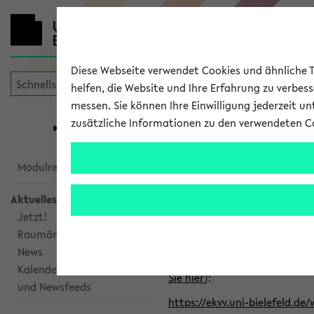
Diese Webseite verwendet Cookies und ähnliche Te
helfen, die Website und Ihre Erfahrung zu verbes
messen. Sie können Ihre Einwilligung jederzeit u
mein
Start
eKVV
zusätzliche Informationen zu den verwendeten C
Universität
Forschung
Studiengangsauswahl
Alle veröffe
Modulrecherche
Aktuelles
Klicken Sie auf das Semester
Jetzt!
Raumänderungen
Kalenderintegration
News
Verwenden Sie die folgende 
Kalenderintegration
Sie hier
):
und Newsfeeds
https://ekvv.uni-bielefeld.de