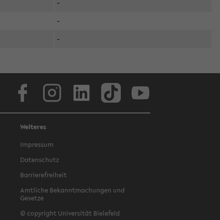
-
-
-
Facebook
Instagram
LinkedIn
TikTok
Youtube
Weiteres
Impressum
Datenschutz
Barrierefreiheit
Amtliche Bekanntmachungen und
Gesetze
© copyright Universität Bielefeld