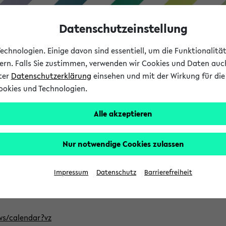
Datenschutzeinstellung
chnologien. Einige davon sind essentiell, um die Funktionalit
sern. Falls Sie zustimmen, verwenden wir Cookies und Daten auc
nter
Datenschutzerklärung
einsehen und mit der Wirkung für die 
ookies und Technologien.
Studium
Lehre
International
Alle akzeptieren
ntlichten Semester im eKVV
Nur notwendige Cookies zulassen
, welches Sie für Ihre Sitzung auswählen möchten. Bitte beachte
Impressum
Datenschutz
Barrierefreiheit
Adresse, um mit einer kompatiblen Kalenderanwendung auf die 
/ws/calendar?vz